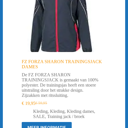
FZ FORZA SHARON TRAININGSJACK
DAMES
De FZ FORZA SHARON
TRAININGSJACK is gemaakt van 100%
polyester. De trainingsjas heeft een stoere
uitstraling door het strakke design.
Zijzakken met ritssluiting.
€
19,95
€
59,95
Oorspronkelijke
Huidige
prijs
prijs
Kleding
,
Kleding
,
Kleding dames
,
was:
is:
SALE
,
Training jack / broek
€ 59,95.
€ 19,95.
MEER INFORMATIE