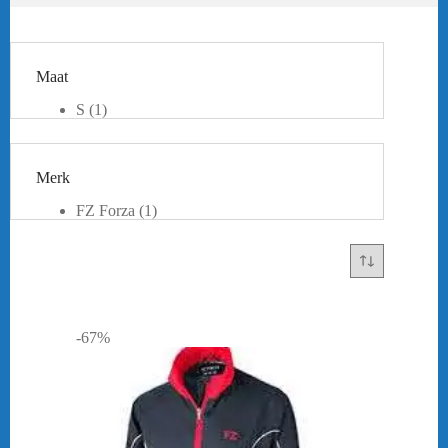
Maat
S
(1)
L
(1)
Merk
FZ Forza
(1)
-67%