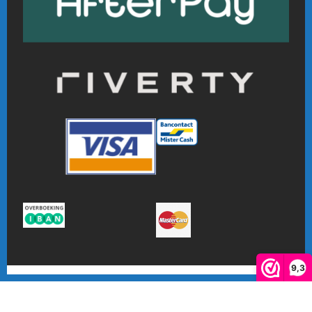
9,3
De waardering van www.online-badmintonshop.com bij
WebwinkelKeur Reviews
is 9.3/10 gebaseerd op 601 reviews.