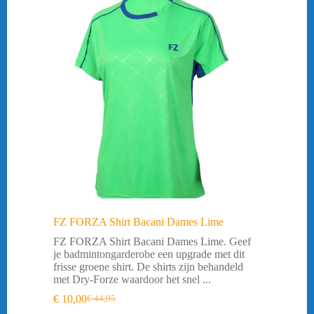
FZ FORZA Shirt Bacani Dames Lime
FZ FORZA Shirt Bacani Dames Lime. Geef
je badmintongarderobe een upgrade met dit
frisse groene shirt. De shirts zijn behandeld
met Dry-Forze waardoor het snel ...
€
10,00
€
44,95
Oorspronkelijke
Huidige