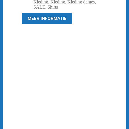
prijs
prijs
Kleding
,
Kleding
,
Kleding dames
,
was:
is:
SALE
,
Shirts
€ 44,95.
€ 10,00.
MEER INFORMATIE