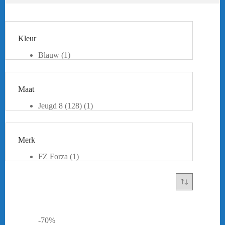
Kleur
Blauw
(1)
Zwart
(1)
Maat
Jeugd 8 (128)
(1)
Jeugd 10 (140)
(1)
Jeugd 12 (152)
(1)
Jeugd 14 (164)
(1)
Merk
FZ Forza
(1)
-70%