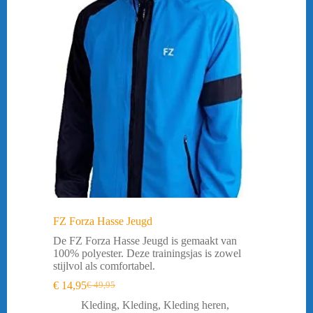
FZ Forza Hasse Jeugd
De FZ Forza Hasse Jeugd is gemaakt van
100% polyester. Deze trainingsjas is zowel
stijlvol als comfortabel.
€
14,95
€
49,95
Oorspronkelijke
Huidige
prijs
prijs
Kleding
,
Kleding
,
Kleding heren
,