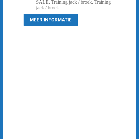
was:
is:
SALE
,
Training jack / broek
,
Training
€ 49,95.
€ 14,95.
jack / broek
MEER INFORMATIE