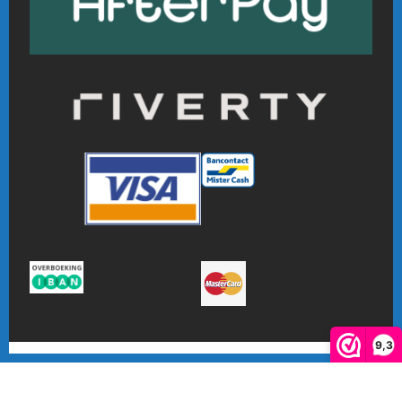
9,3
De waardering van www.online-badmintonshop.com bij
WebwinkelKeur Reviews
is 9.3/10 gebaseerd op 601 reviews.