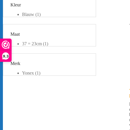
Kleur
Blauw
(1)
Zwart
(1)
Maat
37 = 23cm
(1)
39 = 24,5cm
(1)
39,5 = 25cm
(1)
9,3
Merk
Yonex
(1)