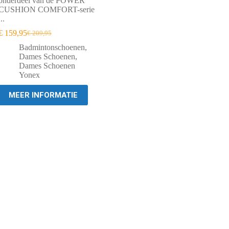
onderdeel van de POWER
CUSHION COMFORT-serie
...
€
159,95
€
209,95
Oorspronkelijke
Huidige
prijs
prijs
Badmintonschoenen
,
was:
is:
Dames Schoenen
,
€ 209,95.
€ 159,95.
Dames Schoenen
Yonex
MEER INFORMATIE