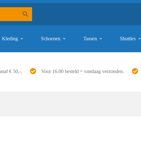
Kleding
Schoenen
Tassen
Shuttles
anaf € 50,-.
Voor 16.00 besteld = vandaag verzonden.