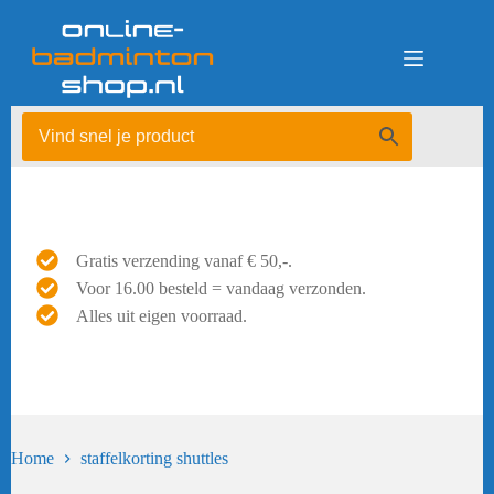
Ga
naar
de
inhoud
Gratis verzending vanaf € 50,-.
Voor 16.00 besteld = vandaag verzonden.
Alles uit eigen voorraad.
Home
staffelkorting shuttles