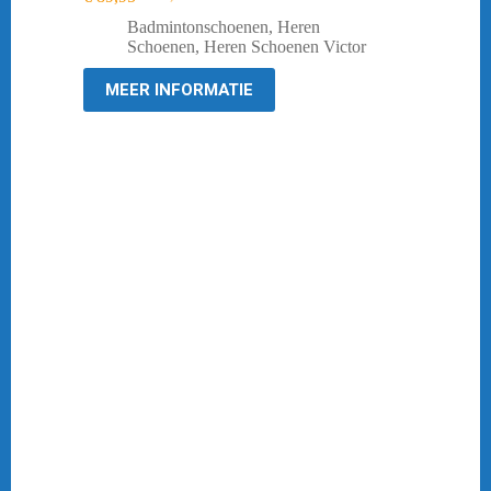
Oorspronkelijke
Huidige
prijs
prijs
Badmintonschoenen
,
Heren
was:
is:
Schoenen
,
Heren Schoenen Victor
€ 109,95.
€ 89,95.
MEER INFORMATIE