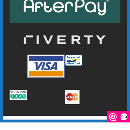
9,3
De waardering van www.online-badmintonshop.com bij