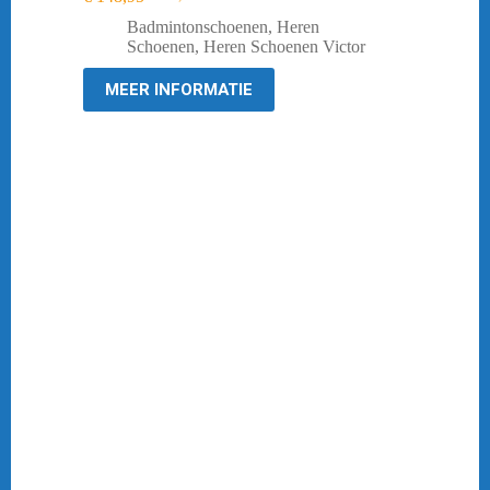
Oorspronkelijke
Huidige
prijs
prijs
Badmintonschoenen
,
Heren
was:
is:
Schoenen
,
Heren Schoenen Victor
€ 189,95.
€ 148,95.
MEER INFORMATIE