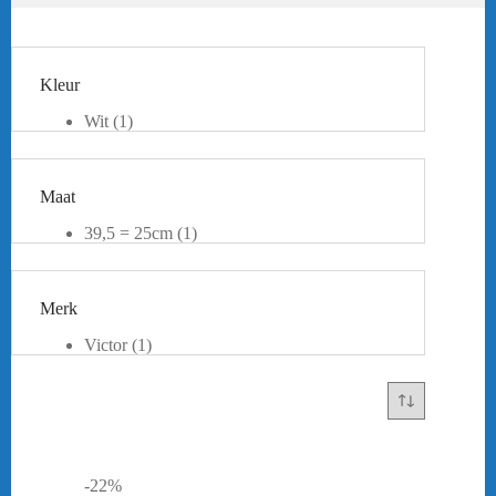
Kleur
Wit
(1)
Maat
39,5 = 25cm
(1)
40 = 25,5cm
(1)
42 = 27cm
(1)
44 = 28cm
(1)
Merk
46 = 30cm
(1)
Victor
(1)
-22%