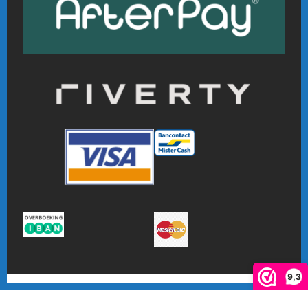
9,3
De waardering van www.online-badmintonshop.com bij