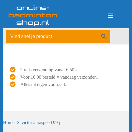
Ga
naar
de
inhoud
Gratis verzending vanaf € 50,-.
Voor 16.00 besteld = vandaag verzonden.
Alles uit eigen voorraad.
Home
victor auraspeed 99 j