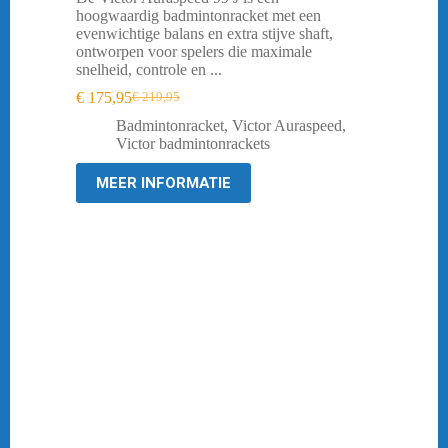
hoogwaardig badmintonracket met een
evenwichtige balans en extra stijve shaft,
ontworpen voor spelers die maximale
snelheid, controle en ...
€
175,95
€
219,95
Oorspronkelijke
Huidige
prijs
prijs
Badmintonracket
,
Victor Auraspeed
,
was:
is:
Victor badmintonrackets
€ 219,95.
€ 175,95.
MEER INFORMATIE