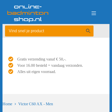
Ga
naar
de
inhoud
Gratis verzending vanaf € 50,-.
Voor 16.00 besteld = vandaag verzonden.
Alles uit eigen voorraad.
Home
Victor C60 AX - Men