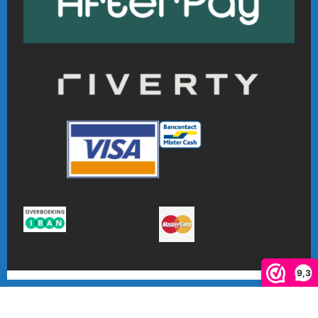
9,3
De waardering van www.online-badmintonshop.com bij
WebwinkelKeur Reviews
is 9.3/10 gebaseerd op 601 reviews.