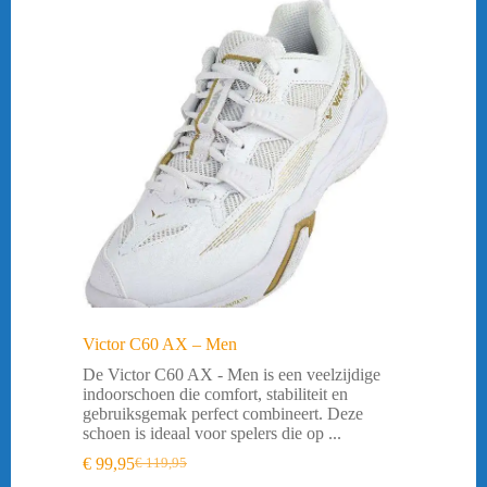
Victor C60 AX – Men
De Victor C60 AX - Men is een veelzijdige
indoorschoen die comfort, stabiliteit en
gebruiksgemak perfect combineert. Deze
schoen is ideaal voor spelers die op ...
€
99,95
€
119,95
Oorspronkelijke
Huidige