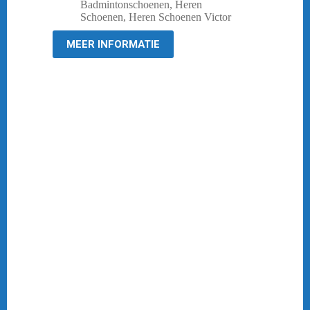
prijs
prijs
Badmintonschoenen
,
Heren
was:
is:
Schoenen
,
Heren Schoenen Victor
€ 119,95.
€ 99,95.
MEER INFORMATIE