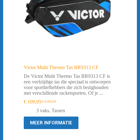
Victor Multi Thermo Tas BR9313 CF
De Victor Multi Thermo Tas BR9313 CF is
een veelzijdige tas die speciaal is ontworpen
voor sportliefhebbers die zich bezighouden
met verschillende racketsporten. Of je ...
€
109,95
€
139,95
Oorspronkelijke
Huidige
prijs
prijs
3 vaks
,
Tassen
was:
is:
€ 139,95.
€ 109,95.
MEER INFORMATIE