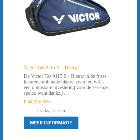
Victor Tas 9115 B – Blauw
De Victor Tas 9115 B - Blauw in de frisse
kleurencombinatie blauw, zwart en wit is
een onmisbare investering voor de serieuze
speler, want dankzij ...
€
64,95
€
79,95
Oorspronkelijke
Huidige
prijs
prijs
2 vaks
,
Tassen
was:
is:
€ 79,95.
€ 64,95.
MEER INFORMATIE