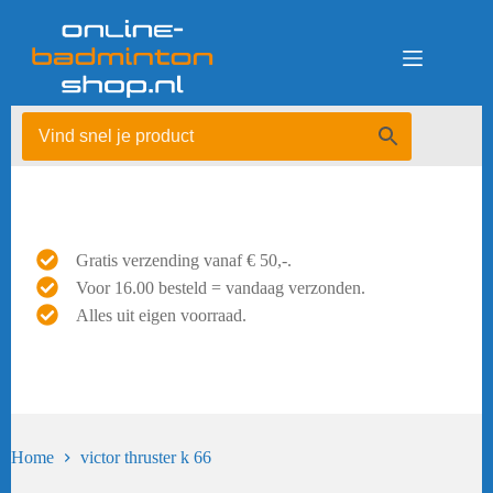
Ga
naar
de
inhoud
Gratis verzending vanaf € 50,-.
Voor 16.00 besteld = vandaag verzonden.
Alles uit eigen voorraad.
Home
victor thruster k 66