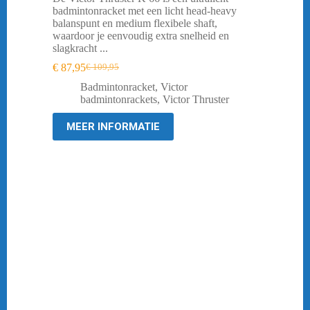
badmintonracket met een licht head-heavy
balanspunt en medium flexibele shaft,
waardoor je eenvoudig extra snelheid en
slagkracht ...
€
87,95
€
109,95
Oorspronkelijke
Huidige
prijs
prijs
Badmintonracket
,
Victor
was:
is:
badmintonrackets
,
Victor Thruster
€ 109,95.
€ 87,95.
MEER INFORMATIE