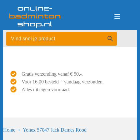
Ga
naar
de
inhoud
Gratis verzending vanaf € 50,-.
Voor 16.00 besteld = vandaag verzonden.
Alles uit eigen voorraad.
Home
Yonex 57047 Jack Dames Rood