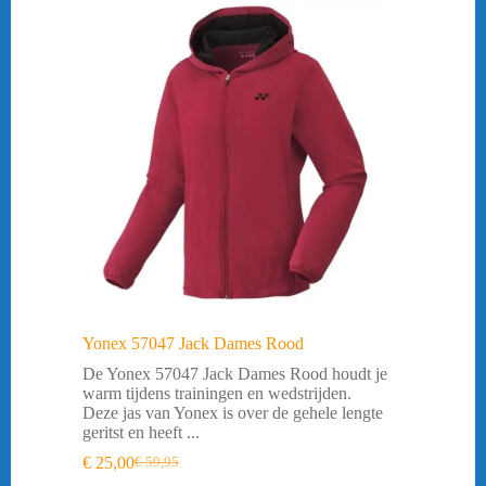
Yonex 57047 Jack Dames Rood
De Yonex 57047 Jack Dames Rood houdt je
warm tijdens trainingen en wedstrijden.
Deze jas van Yonex is over de gehele lengte
geritst en heeft ...
€
25,00
€
59,95
Oorspronkelijke
Huidige