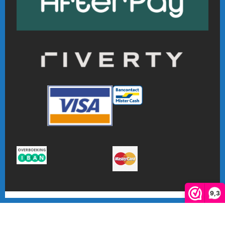
9,3
De waardering van www.online-badmintonshop.com bij
WebwinkelKeur Reviews
is 9.3/10 gebaseerd op 601 reviews.