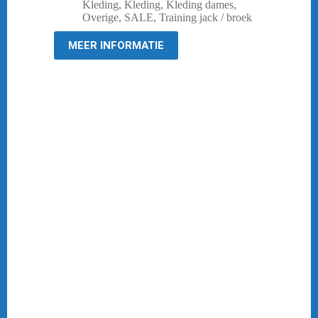
prijs
prijs
Kleding
,
Kleding
,
Kleding dames
,
was:
is:
Overige
,
SALE
,
Training jack / broek
€ 59,95.
€ 25,00.
MEER INFORMATIE