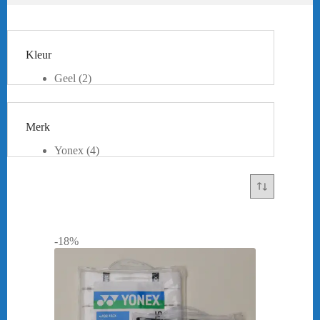
Kleur
Geel
(2)
Groen
(2)
orange
(1)
Paars
(1)
Merk
Rood
(2)
Wit
(3)
Yonex
(4)
Zwart
(3)
Mist pink
(1)
Pale laillac
(1)
Powder green
(1)
-18%