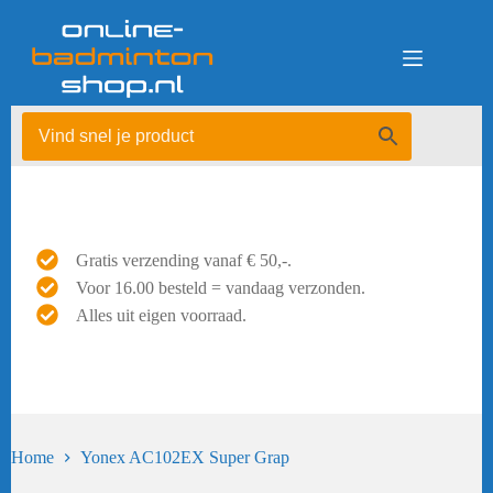
Ga
naar
de
inhoud
Gratis verzending vanaf € 50,-.
Voor 16.00 besteld = vandaag verzonden.
Alles uit eigen voorraad.
Home
Yonex AC102EX Super Grap