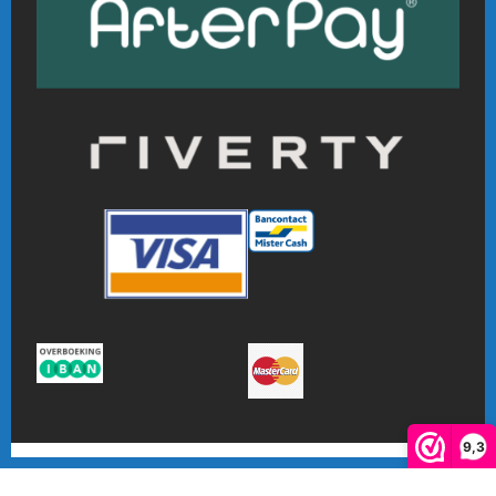
9,3
De waardering van www.online-badmintonshop.com bij