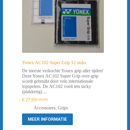
Yonex AC102 Super Grip 12 stuks
De meeste verkochte Yonex grip aller tijden!
Deze Yonex AC102 Super Grip over-grip
wordt gebruikt door vele internationale
topspelers. De AC102 voelt iets tacky
(plakkerig) ...
€
27,95
€
33,95
Oorspronkelijke
Huidige
prijs
prijs
Accessoires
,
Grips
was:
is:
€ 33,95.
€ 27,95.
MEER INFORMATIE