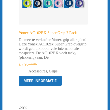
Yonex AC102EX Super Grap 3 Pack
De meeste verkochte Yonex grip allertijden!
Deze Yonex AC102ex Super Grap overgrip
wordt gebruikt door vele internationale
topspelers. De AC102EX voelt tacky
(plakkerig) aan. De ...
€
7,95
€
9,95
Oorspronkelijke
Huidige
prijs
prijs
Accessoires
,
Grips
was:
is:
€ 9,95.
€ 7,95.
MEER INFORMATIE
-20%