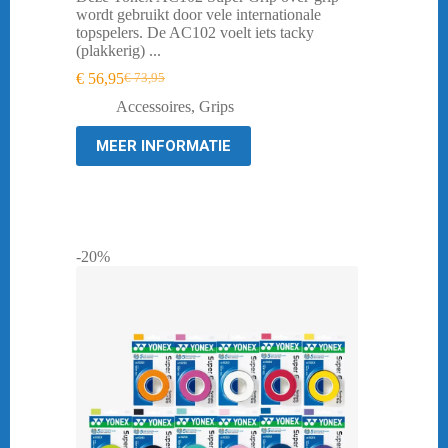
wordt gebruikt door vele internationale
topspelers. De AC102 voelt iets tacky
(plakkerig) ...
€
56,95
€
73,95
Oorspronkelijke
Huidige
prijs
prijs
Accessoires
,
Grips
was:
is:
€ 73,95.
€ 56,95.
MEER INFORMATIE
-20%