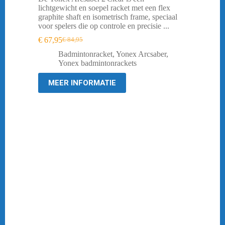
lichtgewicht en soepel racket met een flex
graphite shaft en isometrisch frame, speciaal
voor spelers die op controle en precisie ...
€
67,95
€
84,95
Oorspronkelijke
Huidige
prijs
prijs
Badmintonracket
,
Yonex Arcsaber
,
was:
is:
Yonex badmintonrackets
€ 84,95.
€ 67,95.
MEER INFORMATIE