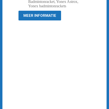
prijs
prijs
Badmintonracket
,
Yonex Astrox
,
was:
is:
Yonex badmintonrackets
€ 74,95.
€ 57,95.
MEER INFORMATIE