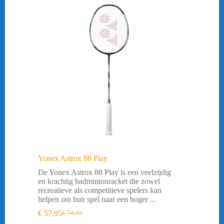
Yonex Astrox 88 Play
De Yonex Astrox 88 Play is een veelzijdig
en krachtig badmintonracket die zowel
recreatieve als competitieve spelers kan
helpen om hun spel naar een hoger ...
€
57,95
€
74,95
Oorspronkelijke
Huidige