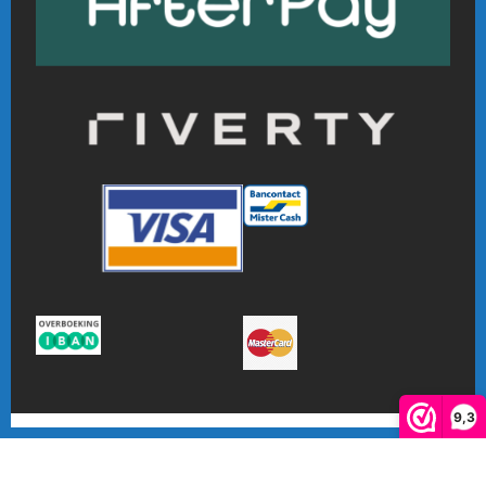
9,3
De waardering van www.online-badmintonshop.com bij
WebwinkelKeur Reviews
is 9.3/10 gebaseerd op 601 reviews.