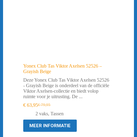
Yonex Club Tas Viktor Axelsen 52526 –
Grayish Beige
Deze Yonex Club Tas Viktor Axelsen 52526
- Grayish Beige is onderdeel van de officiële
Viktor Axelsen-collectie en biedt volop
ruimte voor je uitrusting. De ...
€
63,95
€
79,95
Oorspronkelijke
Huidige
prijs
prijs
2 vaks
,
Tassen
was:
is:
€ 79,95.
€ 63,95.
MEER INFORMATIE