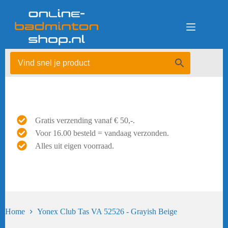
Ga
naar
de
inhoud
Gratis verzending vanaf € 50,-.
Voor 16.00 besteld = vandaag verzonden.
Alles uit eigen voorraad.
Home
Yonex Club Tas VA 52526 - Grayish Beige