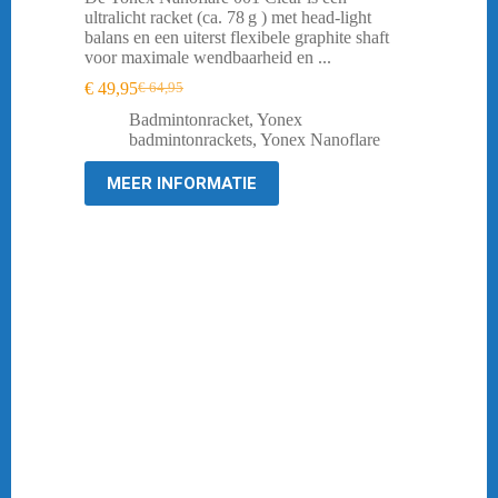
ultralicht racket (ca. 78 g ) met head‑light
balans en een uiterst flexibele graphite shaft
voor maximale wendbaarheid en ...
€
49,95
€
64,95
Oorspronkelijke
Huidige
prijs
prijs
Badmintonracket
,
Yonex
was:
is:
badmintonrackets
,
Yonex Nanoflare
€ 64,95.
€ 49,95.
MEER INFORMATIE