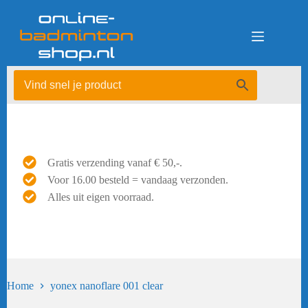
Ga
naar
de
inhoud
Gratis verzending vanaf € 50,-.
Voor 16.00 besteld = vandaag verzonden.
Alles uit eigen voorraad.
Home
yonex nanoflare 001 clear