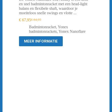
en snel badmintonracket met een head-light
balans en flexibele shaft, waardoor je
moeiteloos snelle swings en vlotte ...
€
67,95
€
84,95
Oorspronkelijke
Huidige
prijs
prijs
Badmintonracket
,
Yonex
was:
is:
badmintonrackets
,
Yonex Nanoflare
€ 84,95.
€ 67,95.
MEER INFORMATIE