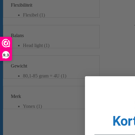
Flexibiliteit
Flexibel
(1)
Balans
Head light
(1)
9,3
Gewicht
80,1-85 gram = 4U
(1)
Merk
Yonex
(1)
Kor