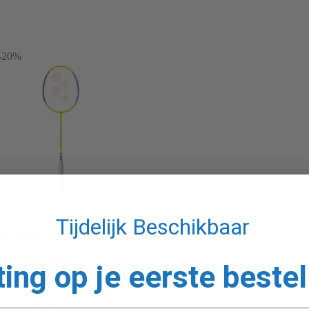
-20%
Yonex Nanoflare 002 Clear
Tijdelijk Beschikbaar
De Yonex Nanoflare 002
Clear is een licht en
gebruiksvriendelijk
ting op je eerste bestel
badmintonracket met een
head-light balans en flexibele
shaft, waardoor je snel kunt