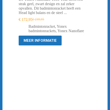
strak geel, zwart design en zal zeker
opvallen. Dit badmintonracket heeft een
Head light balans en de steel ...
€
172,95
€
239,95
Oorspronkelijke
Huidige
prijs
prijs
Badmintonracket
,
Yonex
was:
is:
badmintonrackets
,
Yonex Nanoflare
€ 239,95.
€ 172,95.
MEER INFORMATIE