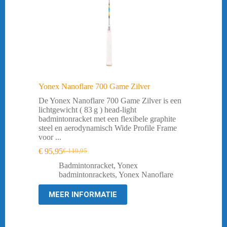
Yonex Nanoflare 700 Game Zilver
De Yonex Nanoflare 700 Game Zilver is een
lichtgewicht ( 83 g ) head‑light
badmintonracket met een flexibele graphite
steel en aerodynamisch Wide Profile Frame
voor ...
€
95,95
€
119,95
Oorspronkelijke
Huidige
prijs
prijs
Badmintonracket
,
Yonex
was:
is:
badmintonrackets
,
Yonex Nanoflare
€ 119,95.
€ 95,95.
MEER INFORMATIE