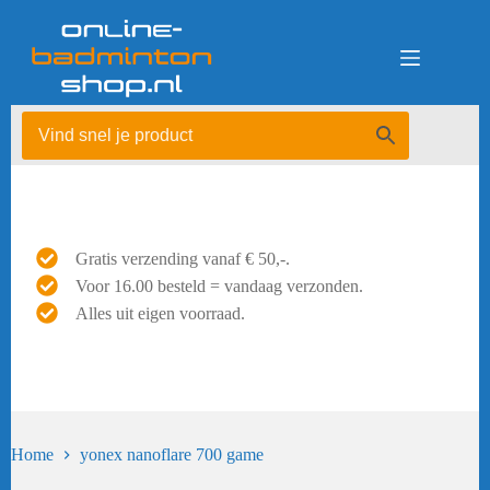
Ga
naar
de
inhoud
Gratis verzending vanaf € 50,-.
Voor 16.00 besteld = vandaag verzonden.
Alles uit eigen voorraad.
Home
yonex nanoflare 700 game