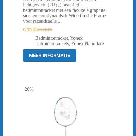
lichtgewicht ( 83 g ) head‑light
badmintonracket met een flexibele graphite
steel en aerodynamisch Wide Profile Frame
voor razendsnelle ...
€
95,95
€
119,95
Oorspronkelijke
Huidige
prijs
prijs
Badmintonracket
,
Yonex
was:
is:
badmintonrackets
,
Yonex Nanoflare
€ 119,95.
€ 95,95.
MEER INFORMATIE
-20%