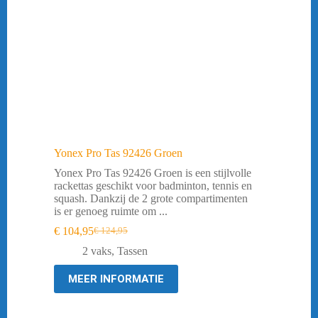
Yonex Pro Tas 92426 Groen
Yonex Pro Tas 92426 Groen is een stijlvolle
rackettas geschikt voor badminton, tennis en
squash. Dankzij de 2 grote compartimenten
is er genoeg ruimte om ...
€
104,95
€
124,95
Oorspronkelijke
Huidige
prijs
prijs
2 vaks
,
Tassen
was:
is:
€ 124,95.
€ 104,95.
MEER INFORMATIE