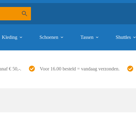
Kleding
Schoenen
Tassen
Shuttles
anaf € 50,-.
Voor 16.00 besteld = vandaag verzonden.