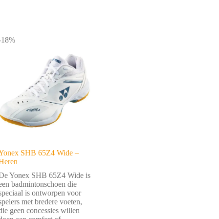
-18%
Yonex SHB 65Z4 Wide –
Heren
De Yonex SHB 65Z4 Wide is
een badmintonschoen die
speciaal is ontworpen voor
spelers met bredere voeten,
die geen concessies willen