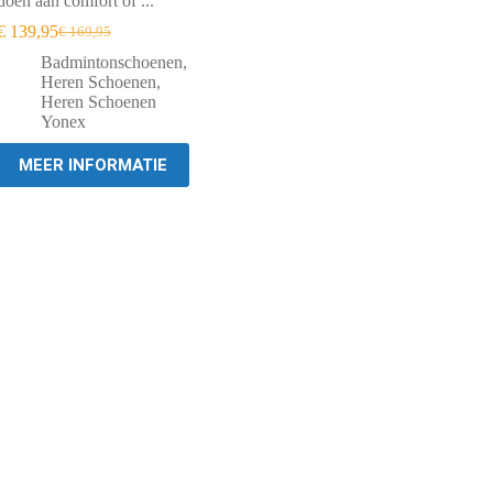
doen aan comfort of ...
€
139,95
€
169,95
Oorspronkelijke
Huidige
prijs
prijs
Badmintonschoenen
,
was:
is:
Heren Schoenen
,
€ 169,95.
€ 139,95.
Heren Schoenen
Yonex
MEER INFORMATIE