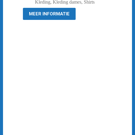
prijs
prijs
Kleding
,
Kleding dames
,
Shirts
was:
is:
€ 34,95.
€ 14,95.
MEER INFORMATIE