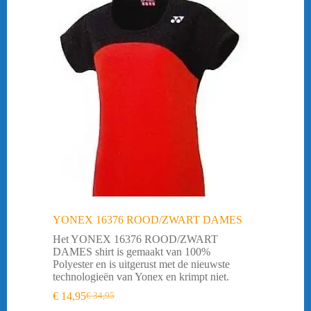
YONEX 16376 ROOD/ZWART DAMES
Het YONEX 16376 ROOD/ZWART
DAMES shirt is gemaakt van 100%
Polyester en is uitgerust met de nieuwste
technologieën van Yonex en krimpt niet.
€
14,95
€
34,95
Oorspronkelijke
Huidige