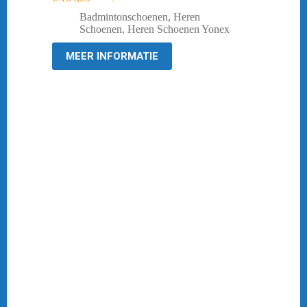
Oorspronkelijke
Huidige
prijs
prijs
Badmintonschoenen
,
Heren
was:
is:
Schoenen
,
Heren Schoenen Yonex
€ 219,95.
€ 184,95.
MEER INFORMATIE