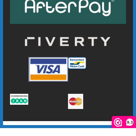
9,3
De waardering van www.online-badmintonshop.com bij