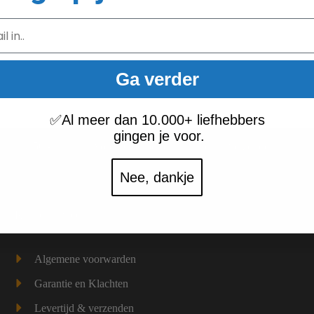
Ga verder
✅
Al meer dan 10.000+ liefhebbers
gingen je voor.
vanaf € 50,-
Voor 16.00 besteld = vandaag verzonden
Nee, dankje
Klantenservice
Algemene voorwarden
Garantie en Klachten
Levertijd & verzenden