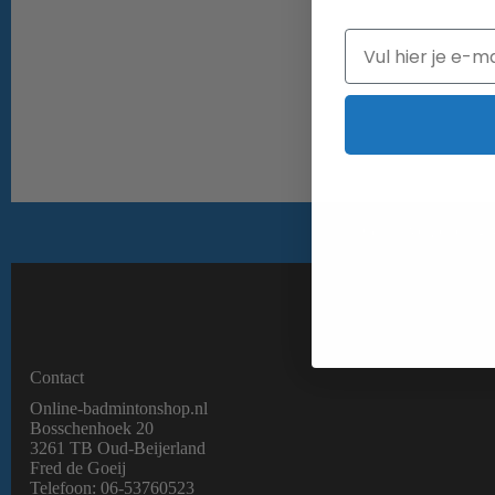
Email
Gratis verzending 
Contact
Online-badmintonshop.nl
Bosschenhoek 20
3261 TB Oud-Beijerland
Fred de Goeij
Telefoon:
06-53760523