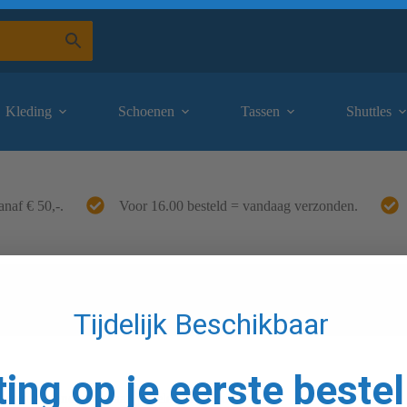
Kleding
Schoenen
Tassen
Shuttles
anaf € 50,-.
Voor 16.00 besteld = vandaag verzonden.
Tijdelijk Beschikbaar
ting op je eerste bestel
cten gevonden die aan je selectie voldoen.