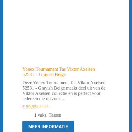
Yonex Tournament Tas Viktor Axelsen
52531 – Grayish Beige
Deze Yonex Tournament Tas Viktor Axelsen
52531 - Grayish Beige maakt deel uit van de
Viktor Axelsen-collectie en is perfect voor
iedereen die op zoek ...
€
59,95
€
74,95
Oorspronkelijke
Huidige
prijs
prijs
1 vaks
,
Tassen
was:
is:
€ 74,95.
€ 59,95.
MEER INFORMATIE