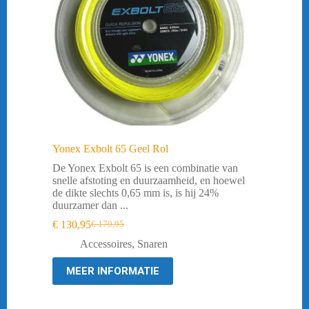
Yonex Exbolt 65 Geel Rol
De Yonex Exbolt 65 is een combinatie van
snelle afstoting en duurzaamheid, en hoewel
de dikte slechts 0,65 mm is, is hij 24%
duurzamer dan ...
€
130,95
€
179,95
Oorspronkelijke
Huidige
prijs
prijs
Accessoires
,
Snaren
was:
is:
€ 179,95.
€ 130,95.
MEER INFORMATIE