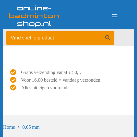
Ga
naar
de
inhoud
Gratis verzending vanaf € 50,-.
Voor 16.00 besteld = vandaag verzonden.
Alles uit eigen voorraad.
Home
0,65 mm