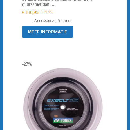
duurzamer dan ...
€
130,95
€
179,95
Oorspronkelijke
Huidige
prijs
prijs
Accessoires
,
Snaren
was:
is:
€ 179,95.
€ 130,95.
MEER INFORMATIE
-27%