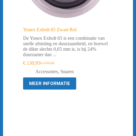
Yonex Exbolt 65 Zwart Rol
De Yonex Exbolt 65 is een combinatie van
snelle afstoting en duurzaamheid, en hoewel
de dikte slechts 0,65 mm is, is hij 24%
duurzamer dan ...
€
130,95
€
179,95
Oorspronkelijke
Huidige
prijs
prijs
Accessoires
,
Snaren
was:
is:
€ 179,95.
€ 130,95.
MEER INFORMATIE