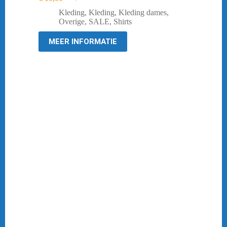
Oorspronkelijke
Huidige
prijs
prijs
Kleding
,
Kleding
,
Kleding dames
,
was:
is:
Overige
,
SALE
,
Shirts
€ 44,95.
€ 10,00.
MEER INFORMATIE