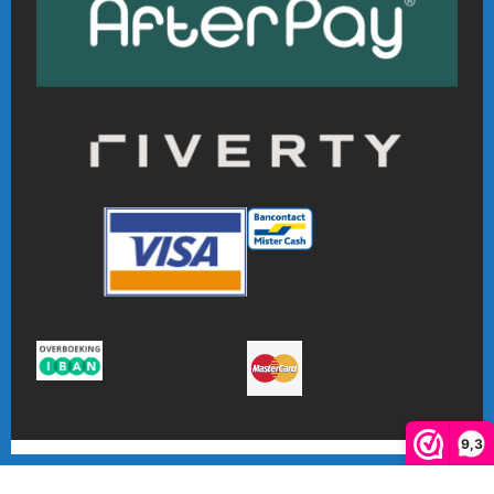
9,3
De waardering van www.online-badmintonshop.com bij