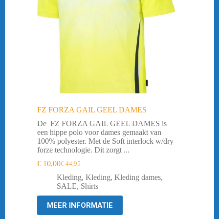
FZ FORZA GAIL GEEL DAMES
De FZ FORZA GAIL GEEL DAMES is
een hippe polo voor dames gemaakt van
100% polyester. Met de Soft interlock w/dry
forze technologie. Dit zorgt ...
€
10,00
€
44,95
Oorspronkelijke
Huidige
prijs
prijs
Kleding
,
Kleding
,
Kleding dames
,
was:
is:
SALE
,
Shirts
€ 44,95.
€ 10,00.
MEER INFORMATIE