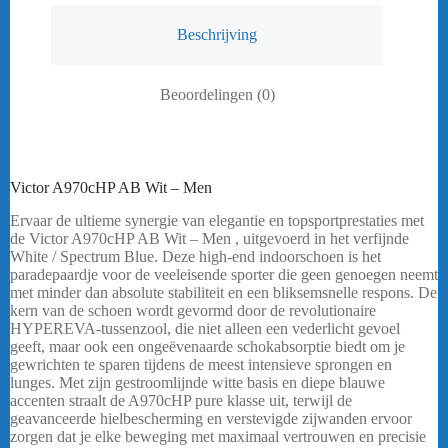
Beschrijving
Beoordelingen (0)
Victor A970cHP AB Wit – Men
Ervaar de ultieme synergie van elegantie en topsportprestaties met
de Victor A970cHP AB Wit – Men , uitgevoerd in het verfijnde
White / Spectrum Blue. Deze high-end indoorschoen is het
paradepaardje voor de veeleisende sporter die geen genoegen neemt
met minder dan absolute stabiliteit en een bliksemsnelle respons. De
kern van de schoen wordt gevormd door de revolutionaire
HYPEREVA-tussenzool, die niet alleen een vederlicht gevoel
geeft, maar ook een ongeëvenaarde schokabsorptie biedt om je
gewrichten te sparen tijdens de meest intensieve sprongen en
lunges. Met zijn gestroomlijnde witte basis en diepe blauwe
accenten straalt de A970cHP pure klasse uit, terwijl de
geavanceerde hielbescherming en verstevigde zijwanden ervoor
zorgen dat je elke beweging met maximaal vertrouwen en precisie