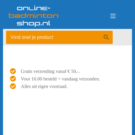
Ga
naar
de
inhoud
Gratis verzending vanaf € 50,-.
Voor 16.00 besteld = vandaag verzonden.
Alles uit eigen voorraad.