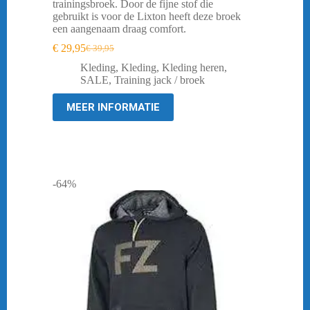
trainingsbroek. Door de fijne stof die
gebruikt is voor de Lixton heeft deze broek
een aangenaam draag comfort.
€
29,95
€
39,95
Oorspronkelijke
Huidige
prijs
prijs
Kleding
,
Kleding
,
Kleding heren
,
was:
is:
SALE
,
Training jack / broek
€ 39,95.
€ 29,95.
MEER INFORMATIE
-64%