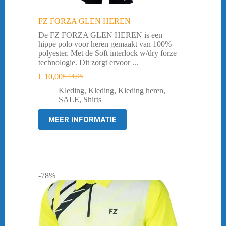
FZ FORZA GLEN HEREN
De FZ FORZA GLEN HEREN is een
hippe polo voor heren gemaakt van 100%
polyester. Met de Soft interlock w/dry forze
technologie. Dit zorgt ervoor ...
€
10,00
€
44,95
Oorspronkelijke
Huidige
prijs
prijs
Kleding
,
Kleding
,
Kleding heren
,
was:
is:
SALE
,
Shirts
€ 44,95.
€ 10,00.
MEER INFORMATIE
-78%