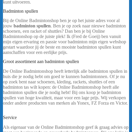
kunt uitvoeren.
Badminton spullen
Victor A170 A
Bij de Online Badmintonshop ben je op het juiste adres voor al
jouw
badminton spullen
. Ben je op zoek naar nieuwe badminton
schoenen, een racket of shuttles? Dan ben je bij Online
Badmintonshop op de juiste plek! Ik (Fred de Goeij) ben vanuit
mijn eigen ervaring en passie voor badminton mijn eigen webshop
gestart waardoor jij de beste en mooiste badminton spullen kunt
aanschaffen voor een eerlijke prijs.
Victor A170 A
Groot assortiment aan badminton spullen
De Online Badmintonshop heeft letterlijk alle badminton spullen in
huis die je nodig hebt om goed te kunnen badmintonnen. Of je nu
op zoek bent naar schoenen, kleding, rackets, shuttles of een
badminton tas wilt kopen: de Online Badmintonshop heeft alle
badminton spullen die je nodig hebt! Bij ons koop je badminton
spullen van hoge kwaliteit, maar voor een lage prijs. Wij verkopen
onder andere producten van merken als Yonex, FZ Forza en Victor.
bericht.
Service
Als eigenaar van de Online Badmintonshop geef ik graag advies op