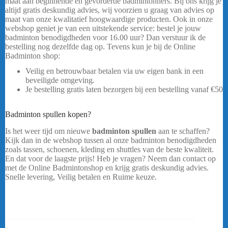
maat aan beginnende en gevorderde badmintonners. Bij ons krijg je
altijd gratis deskundig advies, wij voorzien u graag van advies op
maat van onze kwalitatief hoogwaardige producten. Ook in onze
webshop geniet je van een uitstekende service: bestel je jouw
badminton benodigdheden voor 16.00 uur? Dan verstuur ik de
bestelling nog dezelfde dag op. Tevens kun je bij de Online
Badminton shop:
Veilig en betrouwbaar betalen via uw eigen bank in een
beveiligde omgeving.
Je bestelling gratis laten bezorgen bij een bestelling vanaf €50
…..
Badminton spullen kopen?
Victor A170 A
Is het weer tijd om nieuwe
badminton spullen
aan te schaffen?
Kijk dan in de webshop tussen al onze badminton benodigdheden
zoals tassen, schoenen, kleding en shuttles van de beste kwaliteit.
En dat voor de laagste prijs! Heb je vragen? Neem dan contact op
met de Online Badmintonshop en krijg gratis deskundig advies.
Snelle levering, Veilig betalen en Ruime keuze.