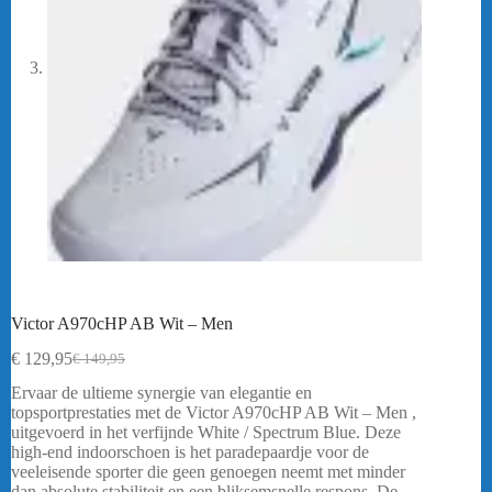
Victor A970cHP AB Wit – Men
€
129,95
€
149,95
Oorspronkelijke
Huidige
prijs
prijs
Ervaar de ultieme synergie van elegantie en
was:
is:
topsportprestaties met de Victor A970cHP AB Wit – Men ,
€ 149,95.
€ 129,95.
uitgevoerd in het verfijnde White / Spectrum Blue. Deze
high-end indoorschoen is het paradepaardje voor de
veeleisende sporter die geen genoegen neemt met minder
dan absolute stabiliteit en een bliksemsnelle respons. De