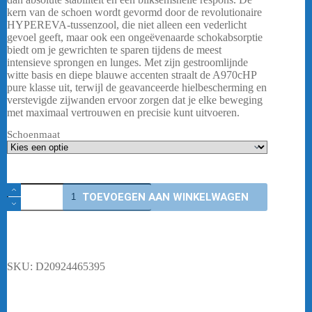
kern van de schoen wordt gevormd door de revolutionaire
HYPEREVA-tussenzool, die niet alleen een vederlicht
gevoel geeft, maar ook een ongeëvenaarde schokabsorptie
biedt om je gewrichten te sparen tijdens de meest
intensieve sprongen en lunges. Met zijn gestroomlijnde
witte basis en diepe blauwe accenten straalt de A970cHP
pure klasse uit, terwijl de geavanceerde hielbescherming en
verstevigde zijwanden ervoor zorgen dat je elke beweging
met maximaal vertrouwen en precisie kunt uitvoeren.
Schoenmaat
Victor
TOEVOEGEN AAN WINKELWAGEN
A970cHP
AB
Wit
-
Men
aantal
SKU:
D20924465395