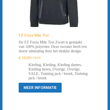
FZ Forza Mite Trui
De FZ Forza Mite Trui Zwart is gemaakt
van 100% polyester. Deze sweater heeft een
stoere uitstraling door het strakke design.
€
19,95
€
54,95
Oorspronkelijke
Huidige
prijs
prijs
Kleding
,
Kleding
,
Kleding dames
,
was:
is:
Kleding heren
,
Overige
,
Overige
,
€ 54,95.
€ 19,95.
SALE
,
Training jack / broek
,
Training
jack / broek
MEER INFORMATIE