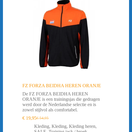
FZ FORZA BEIDHA HEREN ORANJE
De FZ FORZA BEIDHA HEREN
ORANJE is een trainingsjas die gedragen
werd door de Nederlandse selectie en is
zowel stijlvol als comfortabel.
€
19,95
€
54,95
Oorspronkelijke
Huidige
prijs
prijs
Kleding
,
Kleding
,
Kleding heren
,
was:
is:
SALE
,
Training jack / broek