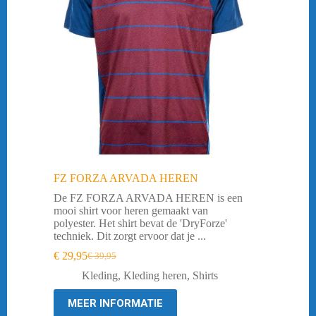
FZ FORZA ARVADA HEREN
De FZ FORZA ARVADA HEREN is een
mooi shirt voor heren gemaakt van
polyester. Het shirt bevat de 'DryForze'
techniek. Dit zorgt ervoor dat je ...
€
29,95
€
39,95
Oorspronkelijke
Huidige
prijs
prijs
Kleding
,
Kleding heren
,
Shirts
was:
is:
€ 39,95.
€ 29,95.
MEER INFORMATIE