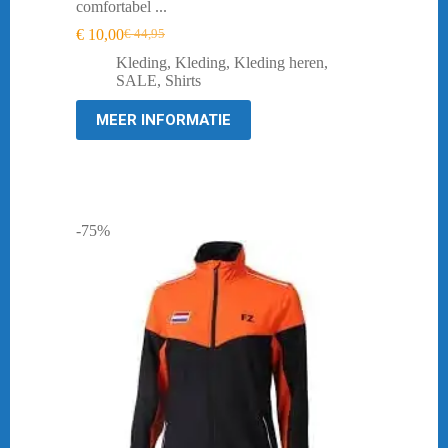
comfortabel ...
€
10,00
€
44,95
Oorspronkelijke
Huidige
prijs
prijs
Kleding
,
Kleding
,
Kleding heren
,
was:
is:
SALE
,
Shirts
€ 44,95.
€ 10,00.
MEER INFORMATIE
-75%