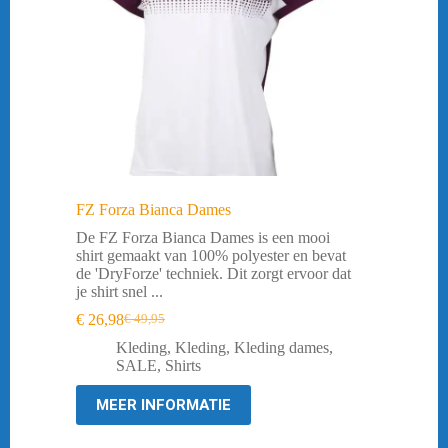
FZ Forza Bianca Dames
De FZ Forza Bianca Dames is een mooi
shirt gemaakt van 100% polyester en bevat
de 'DryForze' techniek. Dit zorgt ervoor dat
je shirt snel ...
€
26,98
€
49,95
Oorspronkelijke
Huidige
prijs
prijs
Kleding
,
Kleding
,
Kleding dames
,
was:
is:
SALE
,
Shirts
€ 49,95.
€ 26,98.
MEER INFORMATIE