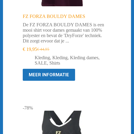
FZ FORZA BOULDY DAMES
De FZ FORZA BOULDY DAMES is een
mooi shirt voor dames gemaakt van 100%
polyester en bevat de 'DryForze' techniek.
Dit zorgt ervoor dat je ...
€
19,95
€
44,95
Oorspronkelijke
Huidige
prijs
prijs
Kleding
,
Kleding
,
Kleding dames
,
was:
is:
SALE
,
Shirts
€ 44,95.
€ 19,95.
MEER INFORMATIE
-78%