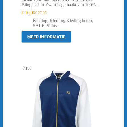
Bling T-shirt Zwart is gemaakt van 100% ...
€
10,00
€
27,95
Oorspronkelijke
Huidige
prijs
prijs
Kleding
,
Kleding
,
Kleding heren
,
was:
is:
SALE
,
Shirts
€ 27,95.
€ 10,00.
MEER INFORMATIE
-71%