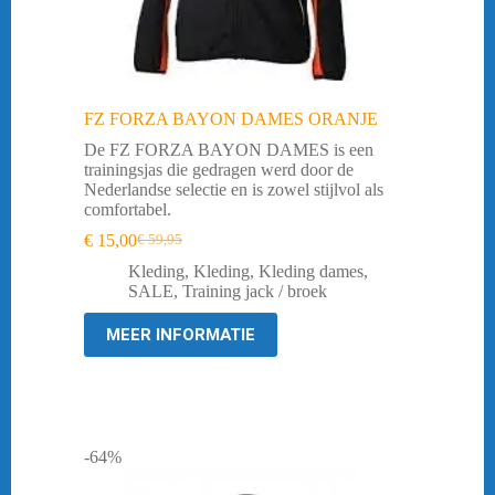
FZ FORZA BAYON DAMES ORANJE
De FZ FORZA BAYON DAMES is een
trainingsjas die gedragen werd door de
Nederlandse selectie en is zowel stijlvol als
comfortabel.
€
15,00
€
59,95
Oorspronkelijke
Huidige
prijs
prijs
Kleding
,
Kleding
,
Kleding dames
,
was:
is:
SALE
,
Training jack / broek
€ 59,95.
€ 15,00.
MEER INFORMATIE
-64%