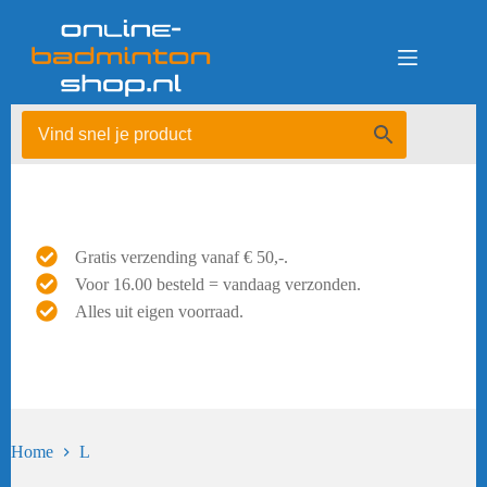
Ga
naar
de
inhoud
Gratis verzending vanaf € 50,-.
Voor 16.00 besteld = vandaag verzonden.
Alles uit eigen voorraad.
Home
L