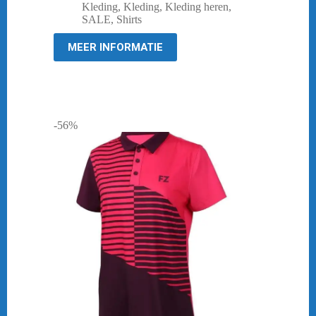
prijs
prijs
Kleding
,
Kleding
,
Kleding heren
,
was:
is:
SALE
,
Shirts
€ 44,95.
€ 10,00.
MEER INFORMATIE
-56%