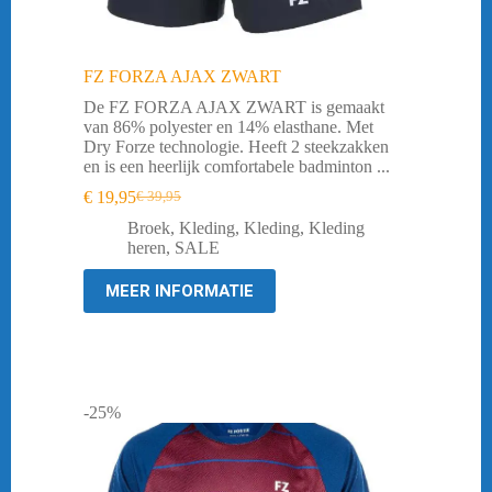
FZ FORZA AJAX ZWART
De FZ FORZA AJAX ZWART is gemaakt
van 86% polyester en 14% elasthane. Met
Dry Forze technologie. Heeft 2 steekzakken
en is een heerlijk comfortabele badminton ...
€
19,95
€
39,95
Oorspronkelijke
Huidige
prijs
prijs
Broek
,
Kleding
,
Kleding
,
Kleding
was:
is:
heren
,
SALE
€ 39,95.
€ 19,95.
MEER INFORMATIE
-25%