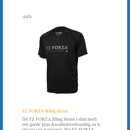
-64%
FZ FORZA Bling Heren
Dit FZ FORZA Bling Heren t-shirt heeft
een goede prijs-/kwaliteitsverhouding en is
ideaal voor trainingen. Het FZ FORZA