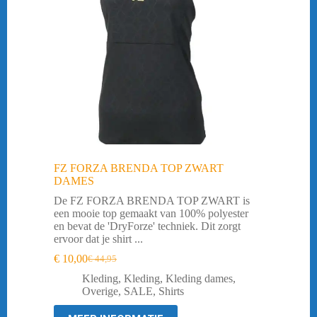
FZ FORZA BRENDA TOP ZWART
DAMES
De FZ FORZA BRENDA TOP ZWART is
een mooie top gemaakt van 100% polyester
en bevat de 'DryForze' techniek. Dit zorgt
ervoor dat je shirt ...
€
10,00
€
44,95
Oorspronkelijke
Huidige
prijs
prijs
Kleding
,
Kleding
,
Kleding dames
,
was:
is:
Overige
,
SALE
,
Shirts
€ 44,95.
€ 10,00.