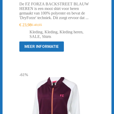
De FZ FORZA BACKSTREET BLAUW
HEREN is een mooi shirt voor heren
gemaakt van 100% polyester en bevat de
'DryForze' techniek. Dit zorgt ervoor dat ...
€
23,98
€
49,95
Oorspronkelijke
Huidige
prijs
prijs
Kleding
,
Kleding
,
Kleding heren
,
was:
is:
SALE
,
Shirts
€ 49,95.
€ 23,98.
MEER INFORMATIE
-61%