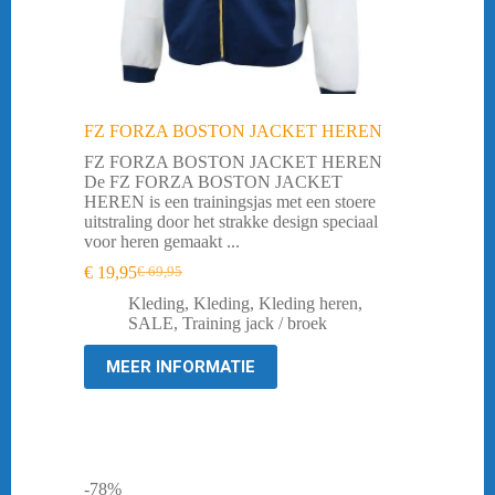
FZ FORZA BOSTON JACKET HEREN
FZ FORZA BOSTON JACKET HEREN
De FZ FORZA BOSTON JACKET
HEREN is een trainingsjas met een stoere
uitstraling door het strakke design speciaal
voor heren gemaakt ...
€
19,95
€
69,95
Oorspronkelijke
Huidige
prijs
prijs
Kleding
,
Kleding
,
Kleding heren
,
was:
is:
SALE
,
Training jack / broek
€ 69,95.
€ 19,95.
MEER INFORMATIE
-78%