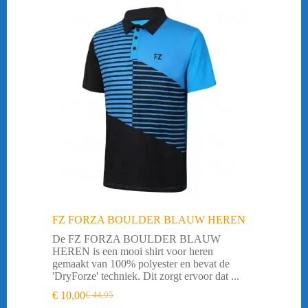
FZ FORZA BOULDER BLAUW HEREN
De FZ FORZA BOULDER BLAUW
HEREN is een mooi shirt voor heren
gemaakt van 100% polyester en bevat de
'DryForze' techniek. Dit zorgt ervoor dat ...
€
10,00
€
44,95
Oorspronkelijke
Huidige