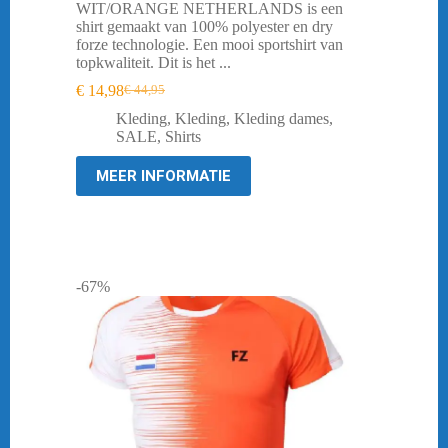
WIT/ORANGE NETHERLANDS is een
shirt gemaakt van 100% polyester en dry
forze technologie. Een mooi sportshirt van
topkwaliteit. Dit is het ...
€
14,98
€
44,95
Oorspronkelijke
Huidige
prijs
prijs
Kleding
,
Kleding
,
Kleding dames
,
was:
is:
SALE
,
Shirts
€ 44,95.
€ 14,98.
MEER INFORMATIE
-67%