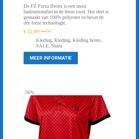
De FZ Forza Bronx is een mooi
badmintonshirt in de kleur rood. Het shirt is
gemaakt van 100% polyester en bevat de
dry forze technologie.
€
22,95
€
44,95
Oorspronkelijke
Huidige
prijs
prijs
Kleding
,
Kleding
,
Kleding heren
,
was:
is:
SALE
,
Shirts
€ 44,95.
€ 22,95.
MEER INFORMATIE
-56%