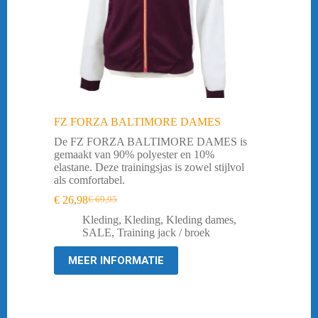
FZ FORZA BALTIMORE DAMES
De FZ FORZA BALTIMORE DAMES is
gemaakt van 90% polyester en 10%
elastane. Deze trainingsjas is zowel stijlvol
als comfortabel.
€
26,98
€
69,95
Oorspronkelijke
Huidige
prijs
prijs
Kleding
,
Kleding
,
Kleding dames
,
was:
is:
SALE
,
Training jack / broek
€ 69,95.
€ 26,98.
MEER INFORMATIE