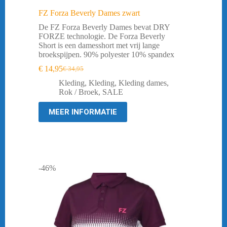
FZ Forza Beverly Dames zwart
De FZ Forza Beverly Dames bevat DRY
FORZE technologie. De Forza Beverly
Short is een damesshort met vrij lange
broekspijpen. 90% polyester 10% spandex
€
14,95
€
34,95
Oorspronkelijke
Huidige
prijs
prijs
Kleding
,
Kleding
,
Kleding dames
,
was:
is:
Rok / Broek
,
SALE
€ 34,95.
€ 14,95.
MEER INFORMATIE
-46%