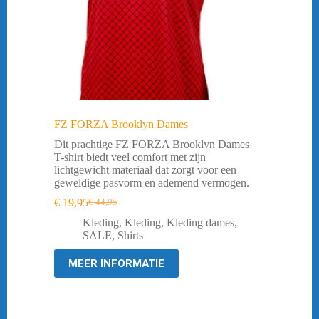
FZ FORZA Brooklyn Dames
Dit prachtige FZ FORZA Brooklyn Dames
T-shirt biedt veel comfort met zijn
lichtgewicht materiaal dat zorgt voor een
geweldige pasvorm en ademend vermogen.
€
19,95
€
44,95
Oorspronkelijke
Huidige
prijs
prijs
Kleding
,
Kleding
,
Kleding dames
,
was:
is:
SALE
,
Shirts
€ 44,95.
€ 19,95.
MEER INFORMATIE