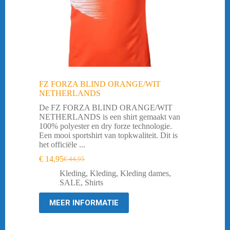
FZ FORZA BLIND ORANGE/WIT
NETHERLANDS
De FZ FORZA BLIND ORANGE/WIT
NETHERLANDS is een shirt gemaakt van
100% polyester en dry forze technologie.
Een mooi sportshirt van topkwaliteit. Dit is
het officiële ...
€
14,95
€
44,95
Oorspronkelijke
Huidige
prijs
prijs
Kleding
,
Kleding
,
Kleding dames
,
was:
is:
SALE
,
Shirts
€ 44,95.
€ 14,95.
MEER INFORMATIE