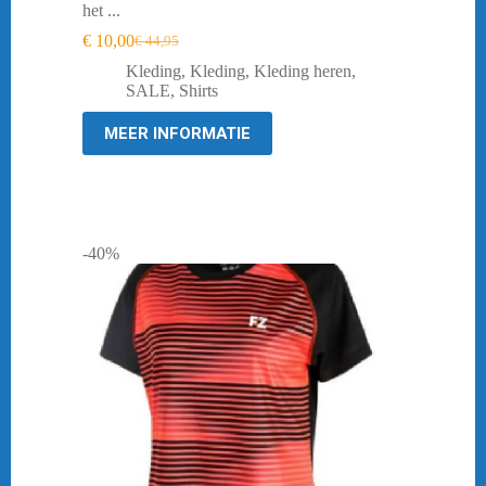
het ...
€
10,00
€
44,95
Oorspronkelijke
Huidige
prijs
prijs
Kleding
,
Kleding
,
Kleding heren
,
was:
is:
SALE
,
Shirts
€ 44,95.
€ 10,00.
MEER INFORMATIE
-40%