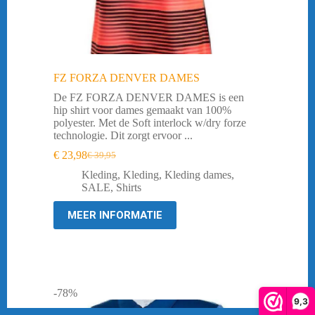
FZ FORZA DENVER DAMES
De FZ FORZA DENVER DAMES is een
hip shirt voor dames gemaakt van 100%
polyester. Met de Soft interlock w/dry forze
technologie. Dit zorgt ervoor ...
€
23,98
€
39,95
Oorspronkelijke
Huidige
prijs
prijs
Kleding
,
Kleding
,
Kleding dames
,
was:
is:
SALE
,
Shirts
€ 39,95.
€ 23,98.
MEER INFORMATIE
-78%
9,3