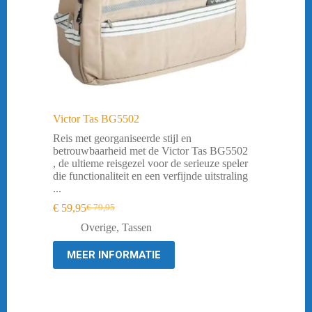
Victor Tas BG5502
Reis met georganiseerde stijl en
betrouwbaarheid met de Victor Tas BG5502
, de ultieme reisgezel voor de serieuze speler
die functionaliteit en een verfijnde uitstraling
...
€
59,95
€
79,95
Oorspronkelijke
Huidige
prijs
prijs
Overige
,
Tassen
was:
is:
€ 79,95.
€ 59,95.
MEER INFORMATIE