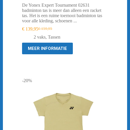
De Yonex Expert Tournament 02631
badminton tas is meer dan alleen een racket
tas. Het is een ruime toernooi badminton tas
voor alle kleding, schoenen ...
€
139,95
€
159,95
Oorspronkelijke
Huidige
prijs
prijs
2 vaks
,
Tassen
was:
is:
€ 159,95.
€ 139,95.
MEER INFORMATIE
-20%