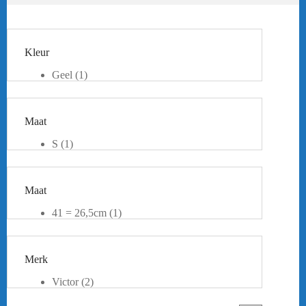
Kleur
Geel
(1)
Grijs
(1)
Groen
(6)
Wit
(1)
Maat
S
(1)
M
(1)
L
(1)
Maat
41 = 26,5cm
(1)
42 = 27cm
(1)
43 = 27,5cm
(2)
44 = 28cm
(2)
Merk
44,5 = 28,5cm
(1)
45 = 29cm
(1)
Victor
(2)
46 = 30cm
(1)
Yonex
(7)