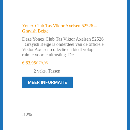
Yonex Club Tas Viktor Axelsen 52526 –
Grayish Beige
Deze Yonex Club Tas Viktor Axelsen 52526
- Grayish Beige is onderdeel van de officiële
Viktor Axelsen-collectie en biedt volop
ruimte voor je uitrusting. De ...
€
63,95
€
79,95
Oorspronkelijke
Huidige
prijs
prijs
2 vaks
,
Tassen
was:
is:
€ 79,95.
€ 63,95.
MEER INFORMATIE
-12%