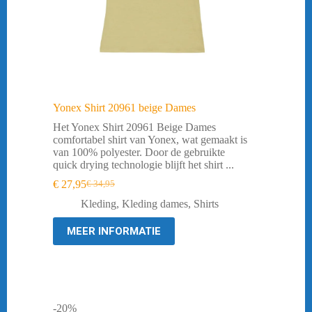
Yonex Shirt 20961 beige Dames
Het Yonex Shirt 20961 Beige Dames
comfortabel shirt van Yonex, wat gemaakt is
van 100% polyester. Door de gebruikte
quick drying technologie blijft het shirt ...
€
27,95
€
34,95
Oorspronkelijke
Huidige
prijs
prijs
Kleding
,
Kleding dames
,
Shirts
was:
is:
€ 34,95.
€ 27,95.
MEER INFORMATIE
-20%