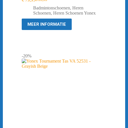
Oorspronkelijke
Huidige
prijs
prijs
Badmintonschoenen
,
Heren
was:
is:
Schoenen
,
Heren Schoenen Yonex
€ 99,95.
€ 79,95.
MEER INFORMATIE
-20%