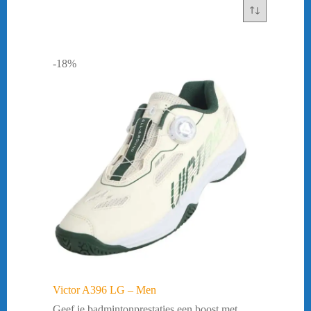
-18%
Victor A396 LG – Men
Geef je badmintonprestaties een boost met