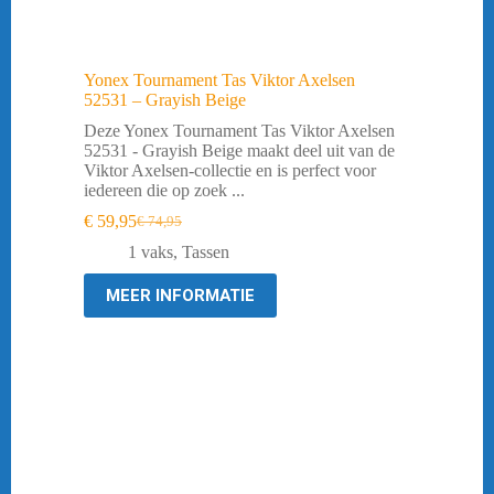
Yonex Tournament Tas Viktor Axelsen
52531 – Grayish Beige
Deze Yonex Tournament Tas Viktor Axelsen
52531 - Grayish Beige maakt deel uit van de
Viktor Axelsen-collectie en is perfect voor
iedereen die op zoek ...
€
59,95
€
74,95
Oorspronkelijke
Huidige
prijs
prijs
1 vaks
,
Tassen
was:
is:
€ 74,95.
€ 59,95.
MEER INFORMATIE