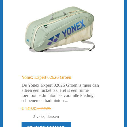
Yonex Expert 02626 Groen
De Yonex Expert 02626 Groen is meer dan
alleen een racket tas. Het is een ruime
toernooi badminton tas voor alle kleding,
schoenen en badminton ...
€
149,95
€
169,95
Oorspronkelijke
Huidige
prijs
prijs
2 vaks
,
Tassen
was:
is:
€ 169,95.
€ 149,95.