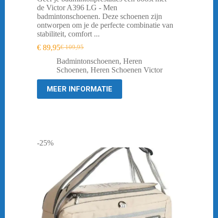
de Victor A396 LG - Men
badmintonschoenen. Deze schoenen zijn
ontworpen om je de perfecte combinatie van
stabiliteit, comfort ...
€
89,95
€
109,95
Oorspronkelijke
Huidige
prijs
prijs
Badmintonschoenen
,
Heren
was:
is:
Schoenen
,
Heren Schoenen Victor
€ 109,95.
€ 89,95.
MEER INFORMATIE
-25%