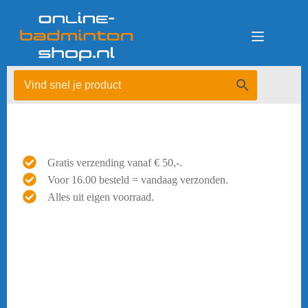
Ga
naar
de
inhoud
Gratis verzending vanaf € 50,-.
Voor 16.00 besteld = vandaag verzonden.
Alles uit eigen voorraad.