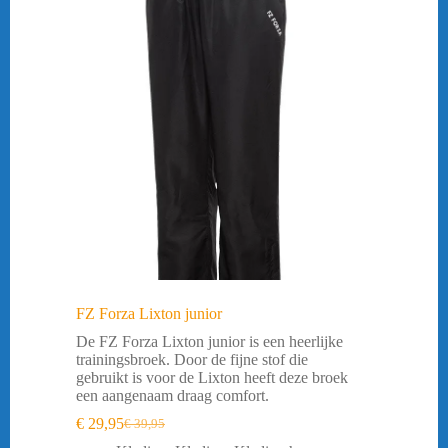
FZ Forza Lixton junior
De FZ Forza Lixton junior is een heerlijke
trainingsbroek. Door de fijne stof die
gebruikt is voor de Lixton heeft deze broek
een aangenaam draag comfort.
€
29,95
€
39,95
Oorspronkelijke
Huidige