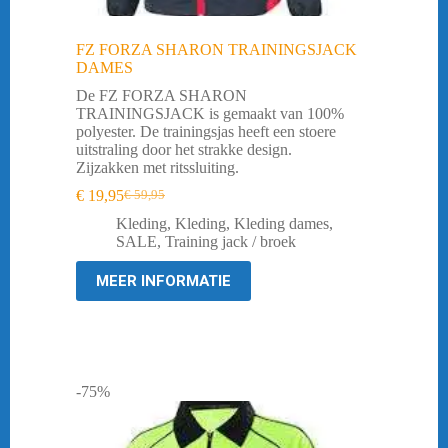
FZ FORZA SHARON TRAININGSJACK
DAMES
De FZ FORZA SHARON
TRAININGSJACK is gemaakt van 100%
polyester. De trainingsjas heeft een stoere
uitstraling door het strakke design.
Zijzakken met ritssluiting.
€
19,95
€
59,95
Oorspronkelijke
Huidige
prijs
prijs
Kleding
,
Kleding
,
Kleding dames
,
was:
is:
SALE
,
Training jack / broek
€ 59,95.
€ 19,95.
MEER INFORMATIE
-75%