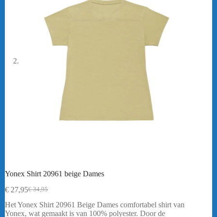
Yonex Shirt 20961 beige Dames
€
27,95
€
34,95
Oorspronkelijke
Huidige
prijs
prijs
Het Yonex Shirt 20961 Beige Dames comfortabel shirt van
was:
is:
Yonex, wat gemaakt is van 100% polyester. Door de