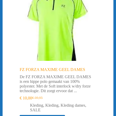
FZ FORZA MAXIME GEEL DAMES
De FZ FORZA MAXIME GEEL DAMES
is een hippe polo gemaakt van 100%
polyester. Met de Soft interlock w/dry forze
technologie. Dit zorgt ervoor dat ...
€
10,00
€
39,95
Oorspronkelijke
Huidige
prijs
prijs
Kleding
,
Kleding
,
Kleding dames
,
was:
is:
SALE
€ 39,95.
€ 10,00.