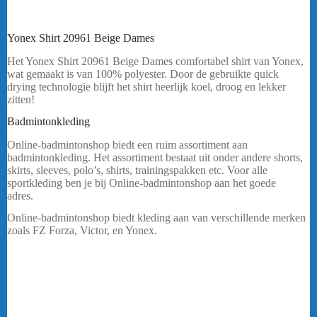
Yonex Shirt 20961 Beige Dames
Het Yonex Shirt 20961 Beige Dames comfortabel shirt van Yonex,
wat gemaakt is van 100% polyester. Door de gebruikte quick
drying technologie blijft het shirt heerlijk koel, droog en lekker
zitten!
bericht.
Badmintonkleding
Yonex Shirt 20961 beige Dames
Online-badmintonshop biedt een ruim assortiment aan
badmintonkleding. Het assortiment bestaat uit onder andere shorts,
skirts, sleeves, polo’s, shirts, trainingspakken etc. Voor alle
sportkleding ben je bij Online-badmintonshop aan het goede
adres.
….
Online-badmintonshop biedt kleding aan van verschillende merken
zoals FZ Forza, Victor, en Yonex.
Online-badmintonshop biedt een ruim assortiment aan
badmintonkleding. Het assortiment bestaat uit onder andere shorts,
skirts, sleeves, polo’s, shirts, trainingspakken etc. Voor alle
sportkleding ben je bij Online-badmintonshop aan het goede adres.
Online-badmintonshop biedt kleding aan van verschillende merken