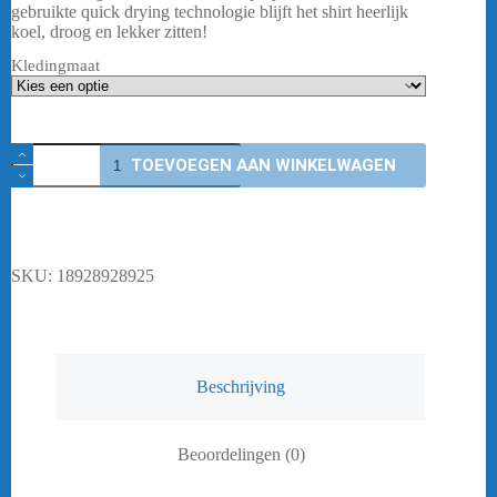
€ 34,95.
€ 27,95.
gebruikte quick drying technologie blijft het shirt heerlijk
koel, droog en lekker zitten!
Kledingmaat
Yonex
TOEVOEGEN AAN WINKELWAGEN
Shirt
20961
beige
Dames
aantal
SKU:
18928928925
Beschrijving
Beoordelingen (0)