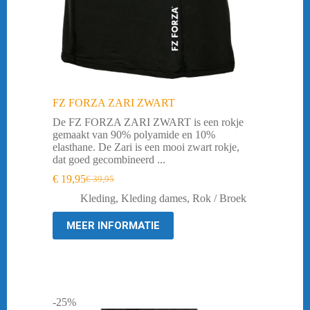
FZ FORZA ZARI ZWART
De FZ FORZA ZARI ZWART is een rokje
gemaakt van 90% polyamide en 10%
elasthane. De Zari is een mooi zwart rokje,
dat goed gecombineerd ...
€
19,95
€
39,95
Oorspronkelijke
Huidige
prijs
prijs
Kleding
,
Kleding dames
,
Rok / Broek
was:
is:
€ 39,95.
€ 19,95.
MEER INFORMATIE
-25%