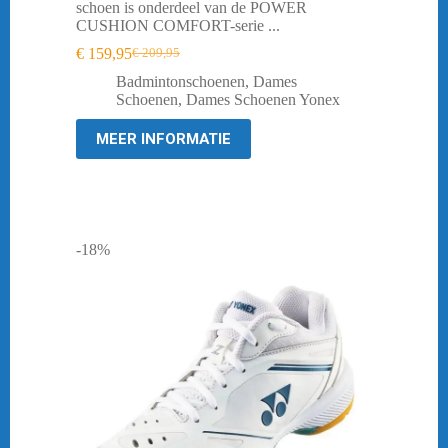
schoen is onderdeel van de POWER
CUSHION COMFORT-serie ...
€
159,95
€
209,95
Oorspronkelijke
Huidige
prijs
prijs
Badmintonschoenen
,
Dames
was:
is:
Schoenen
,
Dames Schoenen Yonex
€ 209,95.
€ 159,95.
MEER INFORMATIE
-18%