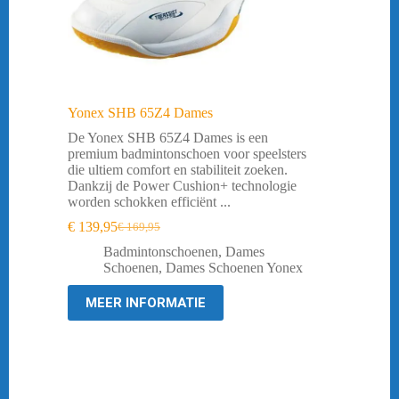
Yonex SHB 65Z4 Dames
De Yonex SHB 65Z4 Dames is een
premium badmintonschoen voor speelsters
die ultiem comfort en stabiliteit zoeken.
Dankzij de Power Cushion+ technologie
worden schokken efficiënt ...
€
139,95
€
169,95
Oorspronkelijke
Huidige
prijs
prijs
Badmintonschoenen
,
Dames
was:
is:
Schoenen
,
Dames Schoenen Yonex
€ 169,95.
€ 139,95.
MEER INFORMATIE