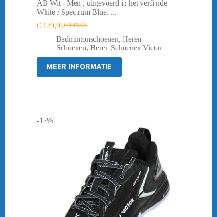
AB Wit - Men , uitgevoerd in het verfijnde
White / Spectrum Blue. ...
€
129,95
€
149,95
Oorspronkelijke
Huidige
prijs
prijs
Badmintonschoenen
,
Heren
was:
is:
Schoenen
,
Heren Schoenen Victor
€ 149,95.
€ 129,95.
MEER INFORMATIE
-13%