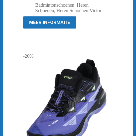
prijs
prijs
Badmintonschoenen
,
Heren
was:
is:
Schoenen
,
Heren Schoenen Victor
€ 189,95.
€ 148,95.
MEER INFORMATIE
-20%