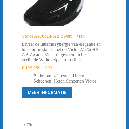
Victor A970cHP AB Zwart – Men
Ervaar de ultieme synergie van elegantie en
topsportprestaties met de Victor A970cHP
AB Zwart - Men , uitgevoerd in het
verfijnde White / Spectrum Blue. ...
€
129,95
€
149,95
Oorspronkelijke
Huidige
prijs
prijs
Badmintonschoenen
,
Heren
was:
is:
Schoenen
,
Heren Schoenen Victor
€ 149,95.
€ 129,95.
MEER INFORMATIE
-22%