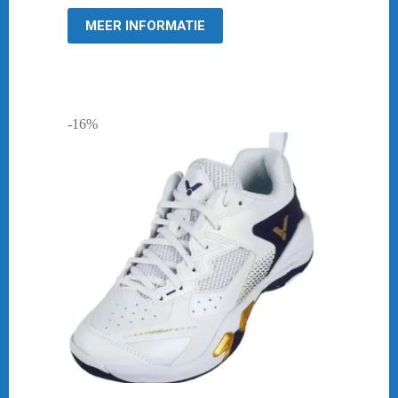
€ 199,95.
€ 154,95.
MEER INFORMATIE
-16%