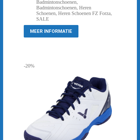
prijs
prijs
Badmintonschoenen
,
was:
is:
Badmintonschoenen
,
Heren
€ 129,95.
€ 30,00.
Schoenen
,
Heren Schoenen FZ Forza
,
SALE
MEER INFORMATIE
-20%