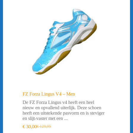
FZ Forza Lingus V4 – Men
De FZ Forza Lingus v4 heeft een heel
nieuw en opvallend uiterlijk. Deze schoen
heeft een uitstekende pasvorm en is steviger
en slijt-vaster met een ...
€
30,00
€
129,95
Oorspronkelijke
Huidige