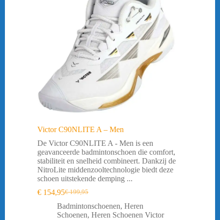
Victor C90NLITE A – Men
De Victor C90NLITE A - Men is een
geavanceerde badmintonschoen die comfort,
stabiliteit en snelheid combineert. Dankzij de
NitroLite middenzooltechnologie biedt deze
schoen uitstekende demping ...
€
154,95
€
199,95
Oorspronkelijke
Huidige
prijs
prijs
Badmintonschoenen
,
Heren
was:
is:
Schoenen
,
Heren Schoenen Victor