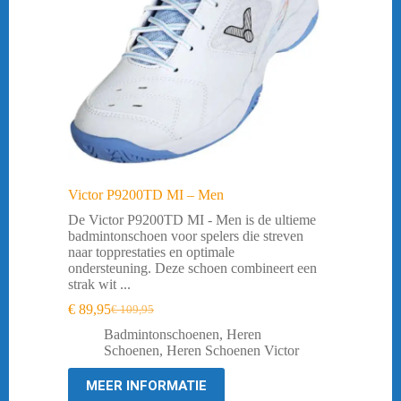
Victor P9200TD MI – Men
De Victor P9200TD MI - Men is de ultieme
badmintonschoen voor spelers die streven
naar topprestaties en optimale
ondersteuning. Deze schoen combineert een
strak wit ...
€
89,95
€
109,95
Oorspronkelijke
Huidige
prijs
prijs
Badmintonschoenen
,
Heren
was:
is:
Schoenen
,
Heren Schoenen Victor
€ 109,95.
€ 89,95.
MEER INFORMATIE