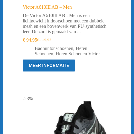
Victor A610III AB – Men
De Victor A610III AB - Men is een
lichtgewicht indoorschoen met een dubbele
mesh en een bovenwerk van PU-synthetisch
leer. De zool is gemaakt van ...
€
94,95
€
119,95
Oorspronkelijke
Huidige
prijs
prijs
Badmintonschoenen
,
Heren
was:
is:
Schoenen
,
Heren Schoenen Victor
€ 119,95.
€ 94,95.
MEER INFORMATIE
-23%