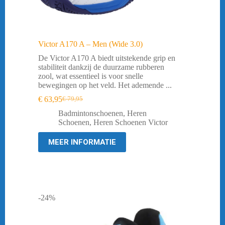
Victor A170 A – Men (Wide 3.0)
De Victor A170 A biedt uitstekende grip en
stabiliteit dankzij de duurzame rubberen
zool, wat essentieel is voor snelle
bewegingen op het veld. Het ademende ...
€
63,95
€
79,95
Oorspronkelijke
Huidige
prijs
prijs
Badmintonschoenen
,
Heren
was:
is:
Schoenen
,
Heren Schoenen Victor
€ 79,95.
€ 63,95.
MEER INFORMATIE
-24%