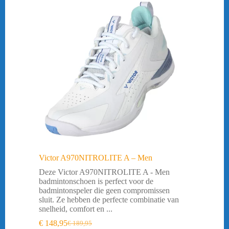
Victor A970NITROLITE A – Men
Deze Victor A970NITROLITE A - Men
badmintonschoen is perfect voor de
badmintonspeler die geen compromissen
sluit. Ze hebben de perfecte combinatie van
snelheid, comfort en ...
€
148,95
€
189,95
Oorspronkelijke
Huidige