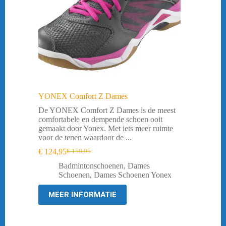
YONEX Comfort Z Dames
De YONEX Comfort Z Dames is de meest
comfortabele en dempende schoen ooit
gemaakt door Yonex. Met iets meer ruimte
voor de tenen waardoor de ...
€
124,95
€
159,95
Oorspronkelijke
Huidige
prijs
prijs
Badmintonschoenen
,
Dames
was:
is:
Schoenen
,
Dames Schoenen Yonex
€ 159,95.
€ 124,95.
MEER INFORMATIE