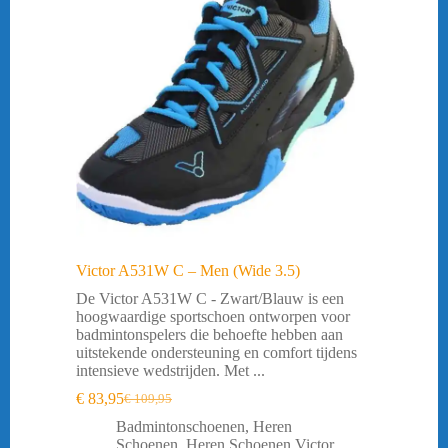
Victor A531W C – Men (Wide 3.5)
De Victor A531W C - Zwart/Blauw is een
hoogwaardige sportschoen ontworpen voor
badmintonspelers die behoefte hebben aan
uitstekende ondersteuning en comfort tijdens
intensieve wedstrijden. Met ...
€
83,95
€
109,95
Oorspronkelijke
Huidige
prijs
prijs
Badmintonschoenen
,
Heren
was:
is:
Schoenen
,
Heren Schoenen Victor