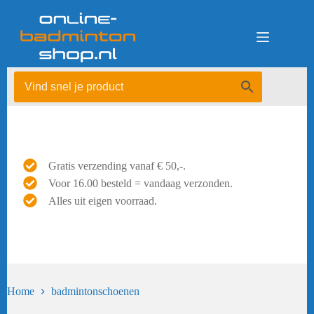
Ga
naar
de
inhoud
Gratis verzending vanaf € 50,-.
Voor 16.00 besteld = vandaag verzonden.
Alles uit eigen voorraad.
Home
badmintonschoenen