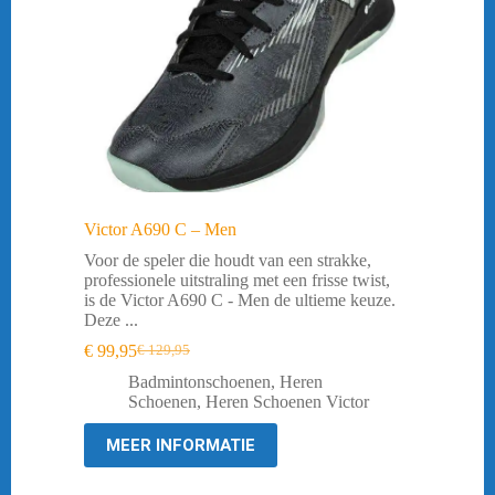
Victor A690 C – Men
Voor de speler die houdt van een strakke,
professionele uitstraling met een frisse twist,
is de Victor A690 C - Men de ultieme keuze.
Deze ...
€
99,95
€
129,95
Oorspronkelijke
Huidige
prijs
prijs
Badmintonschoenen
,
Heren
was:
is:
Schoenen
,
Heren Schoenen Victor
€ 129,95.
€ 99,95.
MEER INFORMATIE