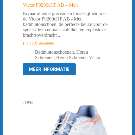
Victor P9200cHP AB – Men
Ervaar ultieme precisie en torsiestijfheid met
de Victor P9200cHP AB - Men
badmintonschoen, de perfecte keuze voor de
speler die maximale stabiliteit en explosieve
krachtsoverdracht ...
€
117,95
€
139,95
Oorspronkelijke
Huidige
prijs
prijs
Badmintonschoenen
,
Heren
was:
is:
Schoenen
,
Heren Schoenen Victor
€ 139,95.
€ 117,95.
MEER INFORMATIE
-18%