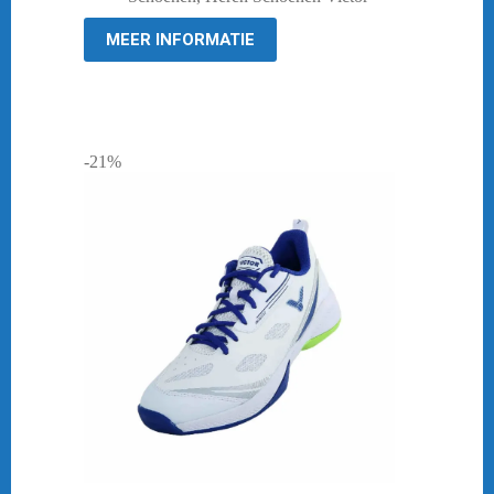
€ 109,95.
€ 83,95.
MEER INFORMATIE
-21%