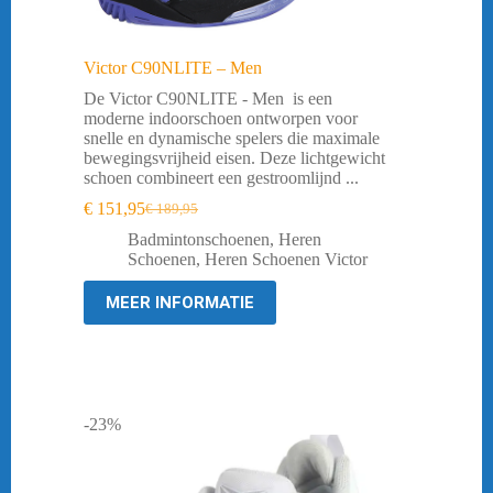
Victor C90NLITE – Men
De Victor C90NLITE - Men is een
moderne indoorschoen ontworpen voor
snelle en dynamische spelers die maximale
bewegingsvrijheid eisen. Deze lichtgewicht
schoen combineert een gestroomlijnd ...
€
151,95
€
189,95
Oorspronkelijke
Huidige
prijs
prijs
Badmintonschoenen
,
Heren
was:
is:
Schoenen
,
Heren Schoenen Victor
€ 189,95.
€ 151,95.
MEER INFORMATIE
-23%