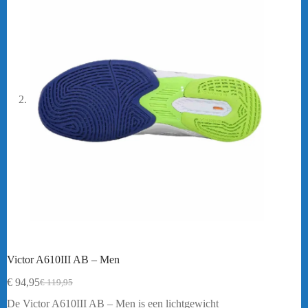
Victor A610III AB – Men
€
94,95
€
119,95
Oorspronkelijke
Huidige
prijs
prijs
De Victor A610III AB – Men is een lichtgewicht