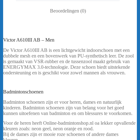
Beoordelingen (0)
Victor A610III AB – Men
De Victor A610III AB is een lichtgewicht indoorschoen met een
dubbele mesh en een bovenwerk van PU-synthetisch leer. De zool
is gemaakt van VSR-rubber en de tussenzool maakt gebruik van
ENERGYMAX 3.0-technologie. Deze schoen biedt uitstekende
ondersteuning en is geschikt voor zowel mannen als vrouwen.
Heeft u een vraag ? Stuur mij een
bericht.
Badmintonschoenen
Badminton schoenen zijn er voor heren, dames en natuurlijk
kinderen. Badminton schoenen zijn van belang voor het goed
kunnen uitoefenen van badminton en om blessures te voorkomen.
Voor de heren heeft Online-badmintonshop.nl oa lekker opvallende
kleuren zoals: neon geel, neon oranje en rood.
Bij de dames zijn er mooie roze schoenen of andere dames
kleuren.
Victor P9200IIITD 55 AF – Men