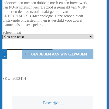
was:
is:
indoorschoen met een dubbele mesh en een bovenwerk
€ 119,95.
€ 94,95.
van PU-synthetisch leer. De zool is gemaakt van VSR-
rubber en de tussenzool maakt gebruik van
ENERGYMAX 3.0-technologie. Deze schoen biedt
uitstekende ondersteuning en is geschikt voor zowel
mannen als unisex spelers.
Schoenmaat
Victor
TOEVOEGEN AAN WINKELWAGEN
A610III
AB
-
Men
aantal
SKU:
2092414
Beschrijving