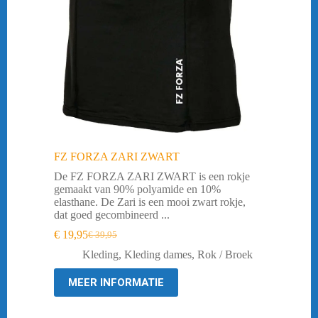
FZ FORZA ZARI ZWART
De FZ FORZA ZARI ZWART is een rokje
gemaakt van 90% polyamide en 10%
elasthane. De Zari is een mooi zwart rokje,
dat goed gecombineerd ...
€
19,95
€
39,95
Oorspronkelijke
Huidige
prijs
prijs
Kleding
,
Kleding dames
,
Rok / Broek
was:
is:
€ 39,95.
€ 19,95.
MEER INFORMATIE