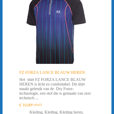
FZ FORZA LANCE BLAUW HEREN
Het shirt FZ FORZA LANCE BLAUW
HEREN is licht en comfortabel. Dit shirt
maakt gebruik van de Dry Forze-
technologie, een stof die is gemaakt van zeer
technisch ...
€
10,00
€
44,95
Oorspronkelijke
Huidige
prijs
prijs
Kleding
,
Kleding
,
Kleding heren
,