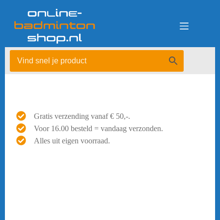
Ga
naar
de
inhoud
Gratis verzending vanaf € 50,-.
Voor 16.00 besteld = vandaag verzonden.
Alles uit eigen voorraad.