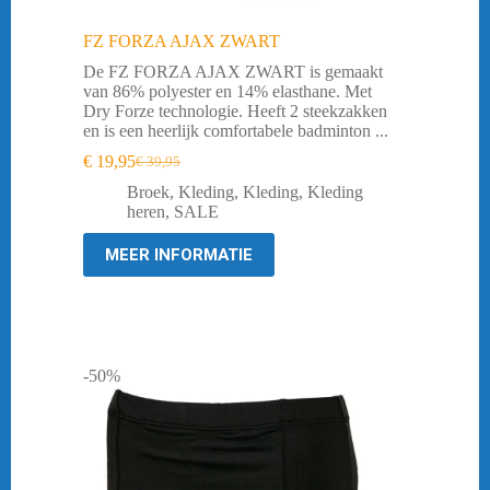
FZ FORZA AJAX ZWART
De FZ FORZA AJAX ZWART is gemaakt
van 86% polyester en 14% elasthane. Met
Dry Forze technologie. Heeft 2 steekzakken
en is een heerlijk comfortabele badminton ...
€
19,95
€
39,95
Oorspronkelijke
Huidige
prijs
prijs
Broek
,
Kleding
,
Kleding
,
Kleding
was:
is:
heren
,
SALE
€ 39,95.
€ 19,95.
MEER INFORMATIE
-50%