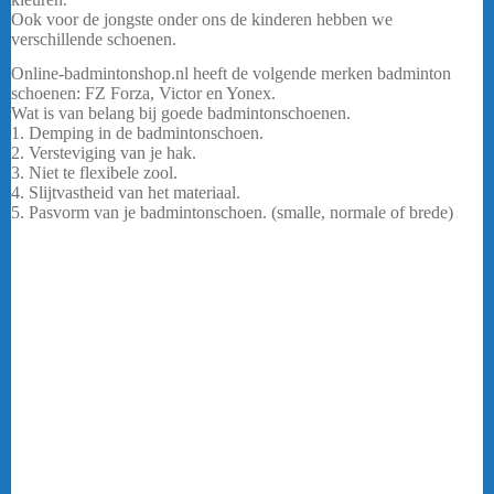
Ook voor de jongste onder ons de kinderen hebben we
verschillende schoenen.
Online-badmintonshop.nl heeft de volgende merken badminton
schoenen: FZ Forza, Victor en Yonex.
Wat is van belang bij goede badmintonschoenen.
1. Demping in de badmintonschoen.
2. Versteviging van je hak.
3. Niet te flexibele zool.
4. Slijtvastheid van het materiaal.
5. Pasvorm van je badmintonschoen. (smalle, normale of brede)
Victor A610III AB
Kortom ben jij op zoek naar een goede betaalbare schoen?
Voor de heren heeft Online-badmintonshop oa lekker opvallende
kleuren zoals: neon geel, neon oranje en rood. Kortom ben jij op
zoek naar een goede betaalbare schoen.
Ook voor de jongste onder ons de kinderen hebben we
verschillende badmintonschoenen. Kortom ben jij op zoek naar een
goede betaalbare schoen? Voor de heren heeft Online-
badmintonshop oa lekker opvallende kleuren zoals: neon geel en
neon oranje. Kortom ben jij op zoek naar een goede betaalbare
schoen?
Voor de heren heeft Online-badmintonshop oa lekker opvallende