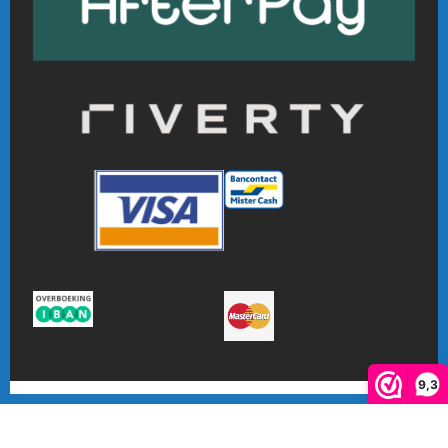
9,3
De waardering van www.online-badmintonshop.com bij
WebwinkelKeur Reviews
is 9.3/10 gebaseerd op 601 reviews.