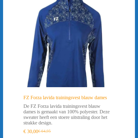
FZ Forza lavida trainingsvest blauw dames
De FZ Forza lavida trainingsvest blauw
dames is gemaakt van 100% polyester. Deze
sweater heeft een stoere uitstraling door het
strakke design.
€
30,00
€
64,95
Oorspronkelijke
Huidige