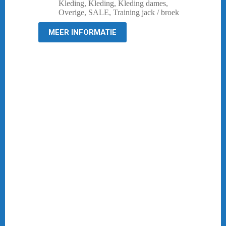
prijs
prijs
Kleding
,
Kleding
,
Kleding dames
,
was:
is:
Overige
,
SALE
,
Training jack / broek
€ 64,95.
€ 30,00.
MEER INFORMATIE