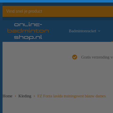
Ga
naar
de
inhoud
Badmintonracket
Gratis verzending v
Home
Kleding
FZ Forza lavida trainingsvest blauw dames