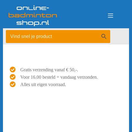
Ga
naar
de
inhoud
Gratis verzending vanaf € 50,-.
Voor 16.00 besteld = vandaag verzonden.
Alles uit eigen voorraad.