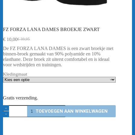
FZ FORZA LANA DAMES BROEKJE ZWART
€
10,00
€
39,95
Oorspronkelijke
Huidige
prijs
prijs
De FZ FORZA LANA DAMES is een zwart broekje met
was:
is:
binnen-broek gemaakt van 90% polyamide en 10%
€ 39,95.
€ 10,00.
elasthane. Deze broek zit uiterst comfortabel en is ideaal
voor wedstrijden en trainingen.
Kledingmaat
Gratis verzending.
FZ
TOEVOEGEN AAN WINKELWAGEN
FORZA
LANA
DAMES
BROEKJE
ZWART