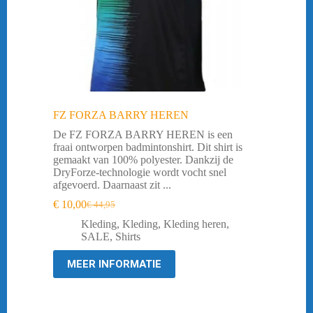
FZ FORZA BARRY HEREN
De FZ FORZA BARRY HEREN is een
fraai ontworpen badmintonshirt. Dit shirt is
gemaakt van 100% polyester. Dankzij de
DryForze-technologie wordt vocht snel
afgevoerd. Daarnaast zit ...
€
10,00
€
44,95
Oorspronkelijke
Huidige
prijs
prijs
Kleding
,
Kleding
,
Kleding heren
,
was:
is:
SALE
,
Shirts
€ 44,95.
€ 10,00.
MEER INFORMATIE