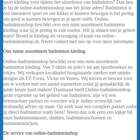
sport kleding voor tijdens het uitoefenen van badminton? Dan ben
je bij de online-badmintonshop aan het juiste adres! Badminton is
een intensieve sport en om lekker te kunnen bewegen is het prettig
om goed te kunnen bewegen in je sport outfit. Online-
badmintonshop beschikt over een ruim assortiment badminton
kleding waar jij je prettig in zult voelen. Wil jij shinen met je gehele
team? Bestel je kleding als vereniging of team via online-
badmintonshop.nl. Neem contact met ons op voor meer informatie.
Ons ruime assortiment badminton kleding
Online-badmintonshop beschikt over een ruim assortiment
badminton kleding. Van T-shirts en polo’s tot aan sportbroeken en
rokjes. Wij verkopen kwalitatief hoogstaande merken met unieke
designs als FZ Forza, Victor en Yonex. Wij kiezen er bewust voor
om te werken met een aantal topmerken zodat jij gemakkelijk de
juiste keuze kunt maken! Daarnaast heeft Online-badmintonshop
grote expertise op het gebied van badminton, zijn wij een
betrouwbare partner en voorzien wij je indien wenselijk van
deskundig advies op maat. Op zoek naar een compleet pakket zodat
jij direct badminton ready bent? Neem dan ook eens een kijkje bij
onze badmintontassen, shuttles, badmintonschoenen en
badmintonrackets.
FZ FORZA LANA DAMES
De service van online-badmintonshop
FZ FORZA LANA
DAMES