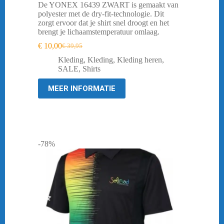
De YONEX 16439 ZWART is gemaakt van
polyester met de dry-fit-technologie. Dit
zorgt ervoor dat je shirt snel droogt en het
brengt je lichaamstemperatuur omlaag.
€
10,00
€
39,95
Oorspronkelijke
Huidige
prijs
prijs
Kleding
,
Kleding
,
Kleding heren
,
was:
is:
SALE
,
Shirts
€ 39,95.
€ 10,00.
MEER INFORMATIE
-78%