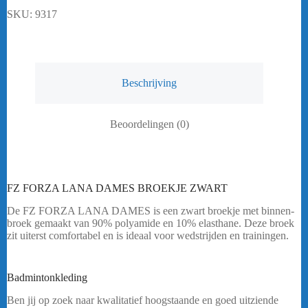
aantal
SKU:
9317
Beschrijving
Beoordelingen (0)
FZ FORZA LANA DAMES BROEKJE ZWART
De FZ FORZA LANA DAMES is een zwart broekje met binnen-
broek gemaakt van 90% polyamide en 10% elasthane. Deze broek
zit uiterst comfortabel en is ideaal voor wedstrijden en trainingen.
Heeft u een vraag ? Stuur mij een
bericht.
Badmintonkleding
FZ FORZA LANA DAMES
Ben jij op zoek naar kwalitatief hoogstaande en goed uitziende