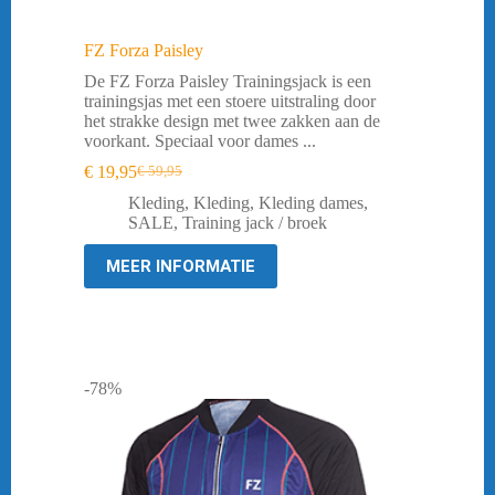
FZ Forza Paisley
De FZ Forza Paisley Trainingsjack is een
trainingsjas met een stoere uitstraling door
het strakke design met twee zakken aan de
voorkant. Speciaal voor dames ...
€
19,95
€
59,95
Oorspronkelijke
Huidige
prijs
prijs
Kleding
,
Kleding
,
Kleding dames
,
was:
is:
SALE
,
Training jack / broek
€ 59,95.
€ 19,95.
MEER INFORMATIE
-78%