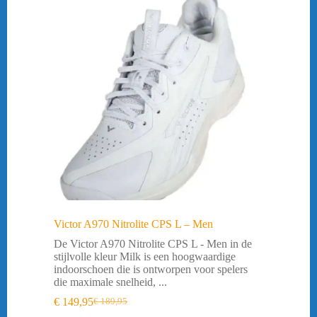
Victor A970 Nitrolite CPS L – Men
De Victor A970 Nitrolite CPS L - Men in de
stijlvolle kleur Milk is een hoogwaardige
indoorschoen die is ontworpen voor spelers
die maximale snelheid, ...
€
149,95
€
189,95
Oorspronkelijke
Huidige