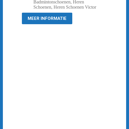
prijs
prijs
Badmintonschoenen
,
Heren
was:
is:
Schoenen
,
Heren Schoenen Victor
€ 189,95.
€ 149,95.
MEER INFORMATIE