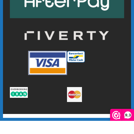
9,3
De waardering van www.online-badmintonshop.com bij
WebwinkelKeur Reviews
is 9.3/10 gebaseerd op 601 reviews.