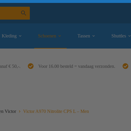
Kleding
Schoenen
Tassen
Shuttles
anaf € 50,-.
Voor 16.00 besteld = vandaag verzonden.
n Victor
Victor A970 Nitrolite CPS L – Men