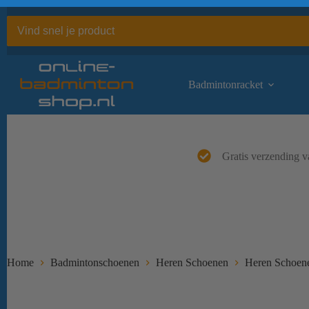
Ga
naar
de
inhoud
Badmintonracket
Gratis verzending v
Home
Badmintonschoenen
Heren Schoenen
Heren Schoene