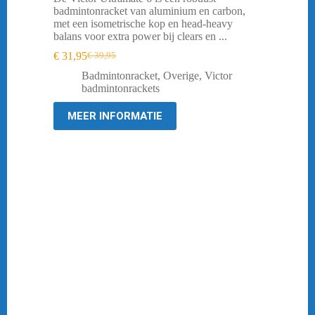
badmintonracket van aluminium en carbon,
met een isometrische kop en head-heavy
balans voor extra power bij clears en ...
€
31,95
€
39,95
Oorspronkelijke
Huidige
prijs
prijs
Badmintonracket
,
Overige
,
Victor
was:
is:
badmintonrackets
€ 39,95.
€ 31,95.
MEER INFORMATIE