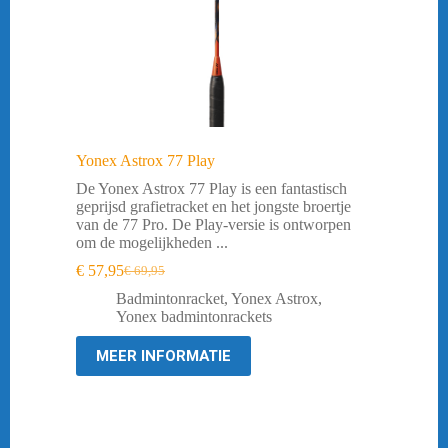
Yonex Astrox 77 Play
De Yonex Astrox 77 Play is een fantastisch
geprijsd grafietracket en het jongste broertje
van de 77 Pro. De Play-versie is ontworpen
om de mogelijkheden ...
€
57,95
€
69,95
Oorspronkelijke
Huidige
prijs
prijs
Badmintonracket
,
Yonex Astrox
,
was:
is:
Yonex badmintonrackets
€ 69,95.
€ 57,95.
MEER INFORMATIE