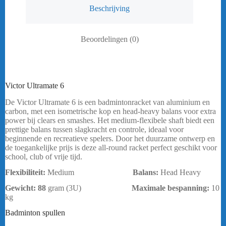
Beschrijving
Beoordelingen (0)
Victor Ultramate 6
De Victor Ultramate 6 is een badmintonracket van aluminium en
carbon, met een isometrische kop en head-heavy balans voor extra
power bij clears en smashes. Het medium-flexibele shaft biedt een
prettige balans tussen slagkracht en controle, ideaal voor
beginnende en recreatieve spelers. Door het duurzame ontwerp en
de toegankelijke prijs is deze all-round racket perfect geschikt voor
school, club of vrije tijd.
Flexibiliteit:
Medium
Balans:
Head Heavy
Gewicht: 88
gram (3U)
Maximale bespanning
:
10
kg
bericht.
Badminton spullen
Victor Ultramate 6