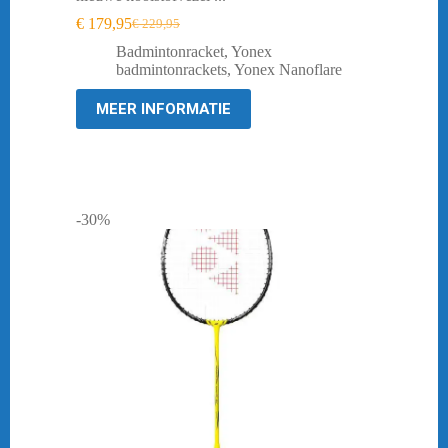
€
179,95
€
229,95
Oorspronkelijke
Huidige
prijs
prijs
Badmintonracket
,
Yonex
was:
is:
badmintonrackets
,
Yonex Nanoflare
€ 229,95.
€ 179,95.
MEER INFORMATIE
-30%