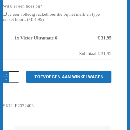
Wil u er een hoes bij?
Ja een volledig rackethoes die bij het merk en type
racket hoort. (+
€
4,95
)
1x
Victor Ultramate 6
€ 31,95
Subtotaal
€ 31,95
Victor
TOEVOEGEN AAN WINKELWAGEN
Ultramate
6
aantal
SKU:
F2032403