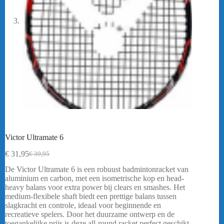
Victor Ultramate 6
€
31,95
€
39,95
Oorspronkelijke
Huidige
prijs
prijs
De Victor Ultramate 6 is een robuust badmintonracket van
was:
is:
aluminium en carbon, met een isometrische kop en head-
€ 39,95.
€ 31,95.
heavy balans voor extra power bij clears en smashes. Het
medium-flexibele shaft biedt een prettige balans tussen
slagkracht en controle, ideaal voor beginnende en
recreatieve spelers. Door het duurzame ontwerp en de
toegankelijke prijs is deze all-round racket perfect geschikt