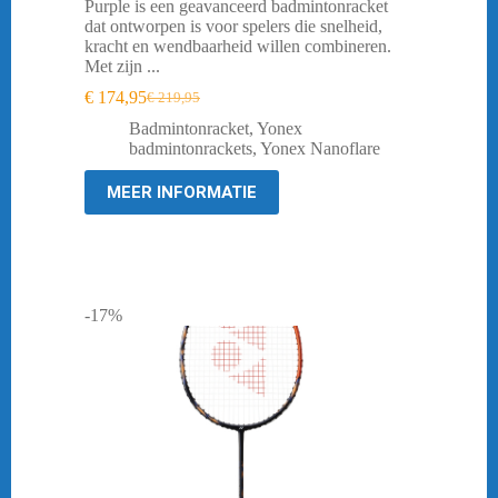
Purple is een geavanceerd badmintonracket
dat ontworpen is voor spelers die snelheid,
kracht en wendbaarheid willen combineren.
Met zijn ...
€
174,95
€
219,95
Oorspronkelijke
Huidige
prijs
prijs
Badmintonracket
,
Yonex
was:
is:
badmintonrackets
,
Yonex Nanoflare
€ 219,95.
€ 174,95.
MEER INFORMATIE
-17%