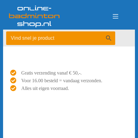
Ga
naar
de
inhoud
Gratis verzending vanaf € 50,-.
Voor 16.00 besteld = vandaag verzonden.
Alles uit eigen voorraad.