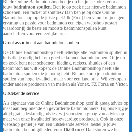
Bij de Online Badmintonshop ben je op het juiste adres voor al
jouw
badminton spullen
. Ben je op zoek naar nieuwe badminton
schoenen, een racket of shuttles? Dan ben je bij onze Online
Badmintonshop op de juiste plek! Ik (Fred) ben vanuit mijn eigen
ervaring en passie voor badminton een eigen webshop gestart
waardoor jij de beste en mooiste badmintonspullen kunt
aanschaffen voor een eerlijke prijs.
Victor Ultramate 6
Groot assortiment aan badminton spullen
De Online Badmintonshop heeft letterlijk alle badminton spullen in
huis die je nodig hebt om goed te kunnen badmintonnen. Of je nu
op zoek bent naar schoenen, kleding, rackets, shuttles of een
badminton tas wilt kopen: de Online Badmintonshop heeft alle
badminton spullen die je nodig hebt! Bij ons koop je badminton
spullen van hoge kwaliteit, maar voor een lage prijs. Wij verkopen
onder andere producten van merken als Yonex, FZ Forza en Victor.
Uitstekende service
Als eigenaar van de Online Badmintonshop geef ik graag advies op
maat aan beginnende en gevorderde badmintonners. Bij ons krijg je
altijd gratis deskundig advies, wij voorzien u graag van advies op
maat van onze kwalitatief hoogwaardige producten. Ook in onze
webshop geniet je van een uitstekende service: bestel je jouw
badminton benodigdheden voor
16.00 uur
? Dan sturen we het