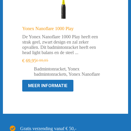
Yonex Nanoflare 1000 Play
De Yonex Nanoflare 1000 Play heeft een
strak geel, zwart design en zal zeker
opvallen. Dit badmintonracket heeft een
head light balans en de steel ...
€
69,95
€
99,95
Oorspronkelijke
Huidige
prijs
prijs
Badmintonracket
,
Yonex
was:
is:
badmintonrackets
,
Yonex Nanoflare
€ 99,95.
€ 69,95.
MEER INFORMATIE
Gratis verzending vanaf € 50,-