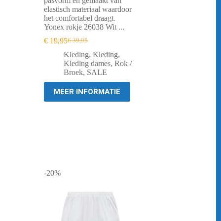
pasvorm en gemaakt van
elastisch materiaal waardoor
het comfortabel draagt.
Yonex rokje 26038 Wit ...
€
19,95
€
39,95
Oorspronkelijke
Huidige
prijs
prijs
Kleding
,
Kleding
,
was:
is:
Kleding dames
,
Rok /
€ 39,95.
€ 19,95.
Broek
,
SALE
MEER INFORMATIE
-20%