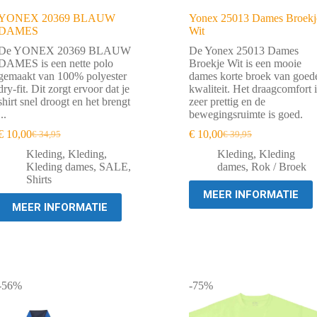
YONEX 20369 BLAUW
Yonex 25013 Dames Broekj
DAMES
Wit
De YONEX 20369 BLAUW
De Yonex 25013 Dames
DAMES is een nette polo
Broekje Wit is een mooie
gemaakt van 100% polyester
dames korte broek van goed
dry-fit. Dit zorgt ervoor dat je
kwaliteit. Het draagcomfort i
shirt snel droogt en het brengt
zeer prettig en de
...
bewegingsruimte is goed.
€
10,00
€
10,00
€
34,95
€
39,95
Oorspronkelijke
Huidige
Oorspronkelijke
Huidige
prijs
prijs
prijs
prijs
Kleding
,
Kleding
,
Kleding
,
Kleding
was:
is:
was:
is:
Kleding dames
,
SALE
,
dames
,
Rok / Broek
€ 34,95.
€ 10,00.
€ 39,95.
€ 10,00.
Shirts
MEER INFORMATIE
MEER INFORMATIE
-56%
-75%