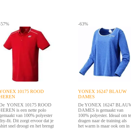
-57%
-63%
YONEX 10175 ROOD
YONEX 16247 BLAUW
HEREN
DAMES
De YONEX 10175 ROOD
De YONEX 16247 BLAU
HEREN is een nette polo
DAMES is gemaakt van
gemaakt van 100% polyester
100% polyester. Ideaal om t
dry-fit. Dit zorgt ervoor dat je
dragen naar de training als
shirt snel droogt en het brengt
het warm is maar ook om in