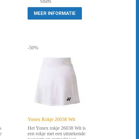
€ 39,95.
€ 10,00.
Shirts
MEER INFORMATIE
-50%
Yonex Rokje 26038 Wit
s
Het Yonex rokje 26038 Wit is
e
een rokje met een uitstekende