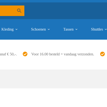
Kleding
Schoenen
Tassen
Shuttles
anaf € 50,-.
Voor 16.00 besteld = vandaag verzonden.