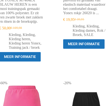
De YONEX M7464EX
pasvorm en gemaakt van
BLAUW HEREN is een
elastisch materiaal waardoor
mooi trainingspak gemaakt
het comfortabel draagt.
van 100% polyester. Er zit
Yonex rokje 26020 is ...
een zwarte broek met zakken
€
19,95
€
39,95
Oorspronkelijke
Huidige
en ritsen in de broekspijp.
prijs
prijs
Kleding
,
Kleding
,
€
50,00
€
109,98
Oorspronkelijke
Huidige
was:
is:
Kleding dames
,
Rok /
prijs
prijs
€ 39,95.
€ 19,95.
Kleding
,
Kleding
,
Broek
,
SALE
was:
is:
Kleding heren
,
€ 109,98.
€ 50,00.
Kleding heren Yonex
,
MEER INFORMATIE
Training jack / broek
MEER INFORMATIE
-60%
-20%