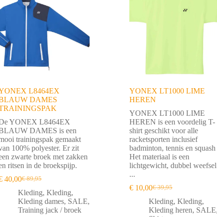
YONEX L8464EX
YONEX LT1000 LIME
BLAUW DAMES
HEREN
TRAININGSPAK
YONEX LT1000 LIME
De YONEX L8464EX
HEREN is een voordelig T-
BLAUW DAMES is een
shirt geschikt voor alle
mooi trainingspak gemaakt
racketsporten inclusief
van 100% polyester. Er zit
badminton, tennis en squash 
een zwarte broek met zakken
Het materiaal is een
en ritsen in de broekspijp.
lichtgewicht, dubbel weefsel
...
€
40,00
€
89,95
Oorspronkelijke
Huidige
€
10,00
€
39,95
prijs
prijs
Oorspronkelijke
Huidige
Kleding
,
Kleding
,
was:
is:
prijs
prijs
Kleding dames
,
SALE
,
Kleding
,
Kleding
,
€ 89,95.
€ 40,00.
was:
is:
Training jack / broek
Kleding heren
,
SALE