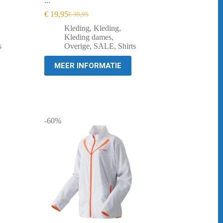
...
€
19,95
€
39,95
Oorspronkelijke
Huidige
prijs
prijs
Kleding
,
Kleding
,
was:
is:
Kleding dames
,
€ 39,95.
€ 19,95.
s
Overige
,
SALE
,
Shirts
MEER INFORMATIE
-60%