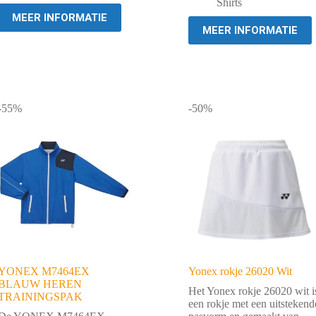
€ 39,95.
€ 10,00.
Shirts
MEER INFORMATIE
MEER INFORMATIE
-55%
-50%
YONEX M7464EX
Yonex rokje 26020 Wit
BLAUW HEREN
Het Yonex rokje 26020 wit i
TRAININGSPAK
een rokje met een uitstekend