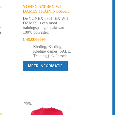
e
YONEX 57014EX WIT
DAMES TRAININGSPAK
De YONEX 57014EX WIT
DAMES is een mooi
e
trainingspak gemaakt van
s
100% polyester.
€
40,00
€
99,95
Oorspronkelijke
Huidige
prijs
prijs
Kleding
,
Kleding
,
was:
is:
Kleding dames
,
SALE
,
€ 99,95.
€ 40,00.
Training jack / broek
MEER INFORMATIE
-75%