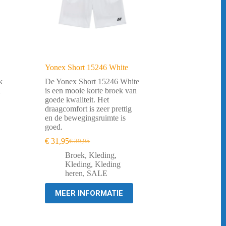
Yonex Short 15246 White
k
De Yonex Short 15246 White
n
is een mooie korte broek van
goede kwaliteit. Het
draagcomfort is zeer prettig
en de bewegingsruimte is
goed.
€
31,95
€
39,95
Oorspronkelijke
Huidige
prijs
prijs
Broek
,
Kleding
,
was:
is:
Kleding
,
Kleding
€ 39,95.
€ 31,95.
heren
,
SALE
MEER INFORMATIE