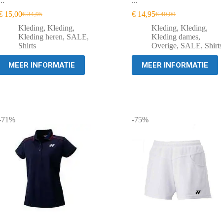
...
...
€
15,00
€
14,95
€
34,95
€
40,00
Oorspronkelijke
Huidige
Oorspronkelijke
Huidige
prijs
prijs
prijs
prijs
Kleding
,
Kleding
,
Kleding
,
Kleding
,
was:
is:
was:
is:
Kleding heren
,
SALE
,
Kleding dames
,
€ 34,95.
€ 15,00.
€ 40,00.
€ 14,95.
Shirts
Overige
,
SALE
,
Shirt
MEER INFORMATIE
MEER INFORMATIE
-71%
-75%