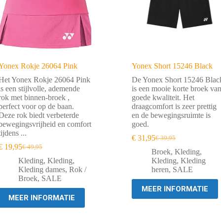
Yonex Rokje 26064 Pink
Yonex Short 15246 Black
Het Yonex Rokje 26064 Pink
De Yonex Short 15246 Blac
is een stijlvolle, ademende
is een mooie korte broek va
rok met binnen-broek ,
goede kwaliteit. Het
perfect voor op de baan.
draagcomfort is zeer prettig
Deze rok biedt verbeterde
en de bewegingsruimte is
bewegingsvrijheid en comfort
goed.
tijdens ...
€
31,95
€
39,95
Oorspronkelijke
Huidige
€
19,95
€
49,95
Oorspronkelijke
Huidige
prijs
prijs
Broek
,
Kleding
,
prijs
prijs
was:
is:
Kleding
,
Kleding
,
Kleding
,
Kleding
was:
is:
€ 39,95.
€ 31,95.
Kleding dames
,
Rok /
heren
,
SALE
€ 49,95.
€ 19,95.
Broek
,
SALE
MEER INFORMATIE
MEER INFORMATIE