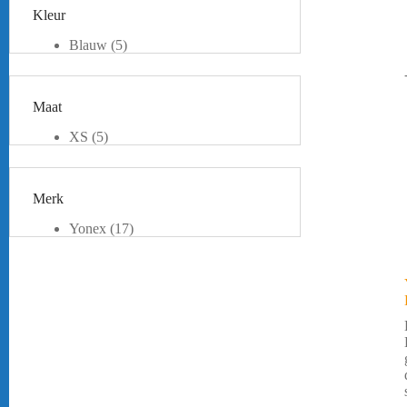
Kleur
Blauw
(5)
Grijs
(1)
Lime
(1)
Oranje
(1)
Maat
Pink
(1)
Rood
(2)
XS
(5)
Roze
(1)
S
(6)
Wit
(6)
M
(4)
Zwart
(2)
L
(7)
Merk
XL
(2)
XXL
(2)
Yonex
(17)