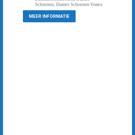
was:
is:
Schoenen
,
Dames Schoenen Yonex
€ 219,95.
€ 184,95.
MEER INFORMATIE