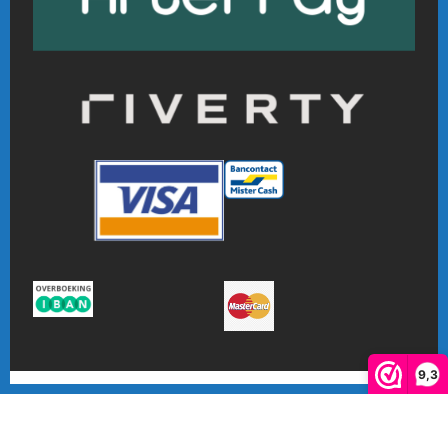
9,3
De waardering van www.online-badmintonshop.com bij
WebwinkelKeur Reviews
is 9.3/10 gebaseerd op 601 reviews.