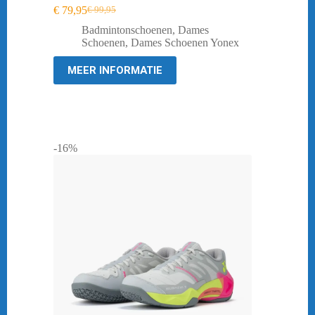
€
79,95
€
99,95
Oorspronkelijke
Huidige
prijs
prijs
Badmintonschoenen
,
Dames
was:
is:
Schoenen
,
Dames Schoenen Yonex
€ 99,95.
€ 79,95.
MEER INFORMATIE
-16%