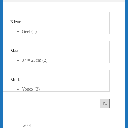
Kleur
Geel
(1)
Grijs
(2)
Groen
(1)
Paars
(1)
Maat
Roze
(1)
37 = 23cm
(2)
37,5 = 23,5cm
(1)
38 = 24cm
(3)
39 = 24,5cm
(2)
Merk
39,5 = 25cm
(2)
40 = 25,5cm
(1)
Yonex
(3)
40,5 = 26cm
(2)
41 = 26,5cm
(3)
42 = 27cm
(2)
-20%