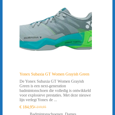
Yonex Subaxia GT Women Grayish Green
De Yonex Subaxia GT Women Grayish
Green is een next-generation
badmintonschoen die volledig is ontwikkeld
voor explosieve prestaties. Met deze nieuwe
lijn verlegt Yonex de ...
€
184,95
€
219,95
Oorspronkelijke
Huidige
prijs
prijs
Badmintonschoenen
,
Dames