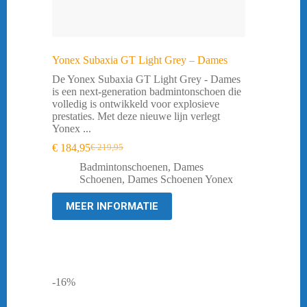
Yonex Subaxia GT Light Grey – Dames
De Yonex Subaxia GT Light Grey - Dames
is een next-generation badmintonschoen die
volledig is ontwikkeld voor explosieve
prestaties. Met deze nieuwe lijn verlegt
Yonex ...
€
184,95
€
219,95
Oorspronkelijke
Huidige
prijs
prijs
Badmintonschoenen
,
Dames
was:
is:
Schoenen
,
Dames Schoenen Yonex
€ 219,95.
€ 184,95.
MEER INFORMATIE
-16%