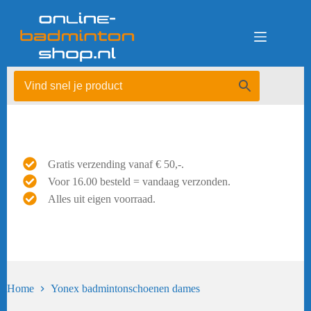
Ga
naar
de
inhoud
Gratis verzending vanaf € 50,-.
Voor 16.00 besteld = vandaag verzonden.
Alles uit eigen voorraad.
Home
Yonex badmintonschoenen dames