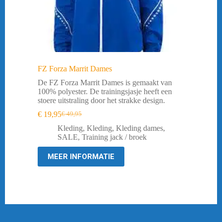
FZ Forza Marrit Dames
De FZ Forza Marrit Dames is gemaakt van
100% polyester. De trainingsjasje heeft een
stoere uitstraling door het strakke design.
€
19,95
€
49,95
Oorspronkelijke
Huidige
prijs
prijs
Kleding
,
Kleding
,
Kleding dames
,
was:
is:
SALE
,
Training jack / broek
€ 49,95.
€ 19,95.
MEER INFORMATIE