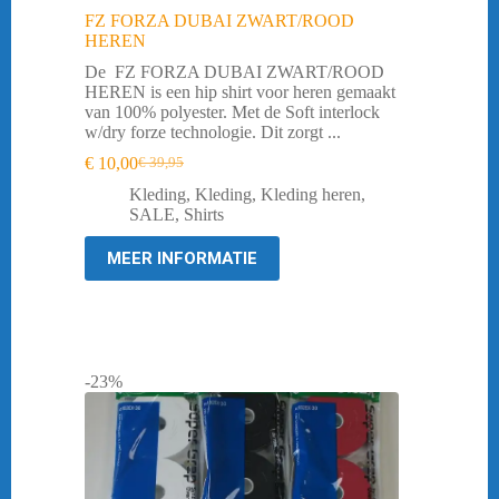
FZ FORZA DUBAI ZWART/ROOD
HEREN
De FZ FORZA DUBAI ZWART/ROOD
HEREN is een hip shirt voor heren gemaakt
van 100% polyester. Met de Soft interlock
w/dry forze technologie. Dit zorgt ...
€
10,00
€
39,95
Oorspronkelijke
Huidige
prijs
prijs
Kleding
,
Kleding
,
Kleding heren
,
was:
is:
SALE
,
Shirts
€ 39,95.
€ 10,00.
MEER INFORMATIE
-23%