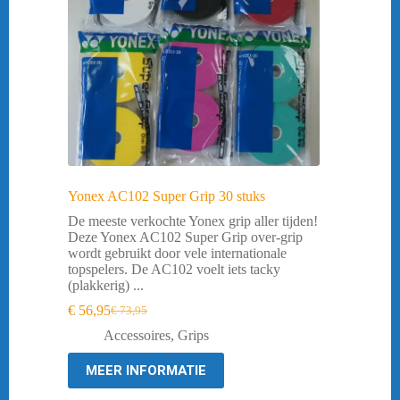
Yonex AC102 Super Grip 30 stuks
De meeste verkochte Yonex grip aller tijden!
Deze Yonex AC102 Super Grip over-grip
wordt gebruikt door vele internationale
topspelers. De AC102 voelt iets tacky
(plakkerig) ...
€
56,95
€
73,95
Oorspronkelijke
Huidige
prijs
prijs
Accessoires
,
Grips
was:
is:
€ 73,95.
€ 56,95.
MEER INFORMATIE