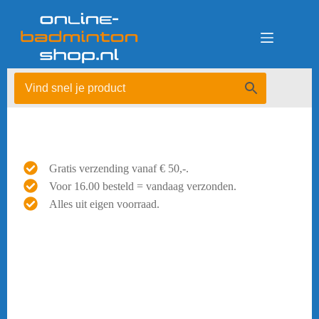
Ga
naar
de
inhoud
Gratis verzending vanaf € 50,-.
Voor 16.00 besteld = vandaag verzonden.
Alles uit eigen voorraad.