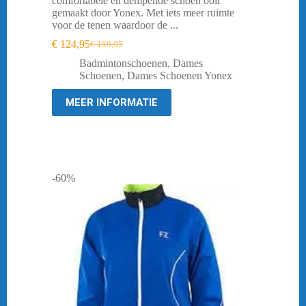
comfortabele en dempende schoen ooit
gemaakt door Yonex. Met iets meer ruimte
voor de tenen waardoor de ...
€
124,95
€
159,95
Oorspronkelijke
Huidige
prijs
prijs
Badmintonschoenen
,
Dames
was:
is:
Schoenen
,
Dames Schoenen Yonex
€ 159,95.
€ 124,95.
MEER INFORMATIE
-60%