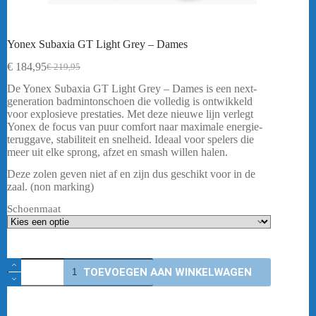
Yonex Subaxia GT Light Grey – Dames
€
184,95
€
219,95
Oorspronkelijke
Huidige
prijs
prijs
De Yonex Subaxia GT Light Grey – Dames is een next-
was:
is:
generation badmintonschoen die volledig is ontwikkeld
€ 219,95.
€ 184,95.
voor explosieve prestaties. Met deze nieuwe lijn verlegt
Yonex de focus van puur comfort naar maximale energie-
teruggave, stabiliteit en snelheid. Ideaal voor spelers die
meer uit elke sprong, afzet en smash willen halen.
Deze zolen geven niet af en zijn dus geschikt voor in de
zaal. (non marking)
Schoenmaat
Yonex
TOEVOEGEN AAN WINKELWAGEN
Subaxia
GT
Light
Grey