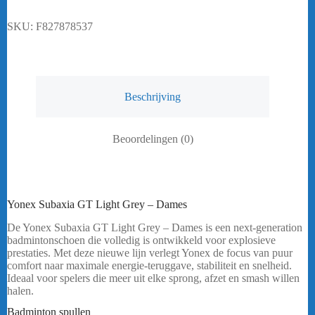
-
Dames
SKU:
F827878537
aantal
Beschrijving
Beoordelingen (0)
Yonex Subaxia GT Light Grey – Dames
De Yonex Subaxia GT Light Grey – Dames is een next-generation
badmintonschoen die volledig is ontwikkeld voor explosieve
prestaties. Met deze nieuwe lijn verlegt Yonex de focus van puur
comfort naar maximale energie-teruggave, stabiliteit en snelheid.
Ideaal voor spelers die meer uit elke sprong, afzet en smash willen
halen.
bericht.
Badminton spullen
Yonex Subaxia GT Light Grey – Dames