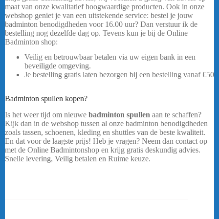
maat van onze kwalitatief hoogwaardige producten. Ook in onze
webshop geniet je van een uitstekende service: bestel je jouw
badminton benodigdheden voor 16.00 uur? Dan verstuur ik de
bestelling nog dezelfde dag op. Tevens kun je bij de Online
Badminton shop:
Veilig en betrouwbaar betalen via uw eigen bank in een
beveiligde omgeving.
Yonex Subaxia GT Lightgrey
Je bestelling gratis laten bezorgen bij een bestelling vanaf €50
.
…..
Badminton spullen kopen?
Yonex Subaxia GT Light Grey – Dames
Is het weer tijd om nieuwe
badminton spullen
aan te schaffen?
Kijk dan in de webshop tussen al onze badminton benodigdheden
zoals tassen, schoenen, kleding en shuttles van de beste kwaliteit.
En dat voor de laagste prijs! Heb je vragen? Neem dan contact op
met de Online Badmintonshop en krijg gratis deskundig advies.
Snelle levering, Veilig betalen en Ruime keuze.