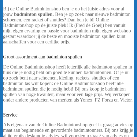
Bij de Online Badmintonshop ben je op het juiste adres voor al
jouw
badminton spullen
. Ben je op zoek naar nieuwe badminton
schoenen, een racket of shuttles? Dan ben je bij Online
Badmintonshop op de juiste plek! Ik (Fred de Goeij) ben vanuit
mijn eigen ervaring en passie voor badminton mijn eigen webshop
gestart waardoor jij de beste en mooiste badminton spullen kunt
aanschaffen voor een eerlijke prijs.
Yonex Subaxia GT Light Grey
– Dames
Groot assortiment aan badminton spullen
De Online Badmintonshop heeft letterlijk alle badminton spullen in
huis die je nodig hebt om goed te kunnen badmintonnen. Of je nu
op zoek bent naar schoenen, kleding, rackets, shuttles of een
badminton tas wilt kopen: de Online Badmintonshop heeft alle
badminton spullen die je nodig hebt! Bij ons koop je badminton
spullen van hoge kwaliteit, maar voor een lage prijs. Wij verkopen
onder andere producten van merken als Yonex, FZ Forza en Victor.
Yonex Subaxia GT Lightgrey
Service
Als eigenaar van de Online Badmintonshop geef ik graag advies op
maat aan beginnende en gevorderde badmintonners. Bij ons krijg je
altijd gratis deskundig advies, wij voorzien u graag van advies op