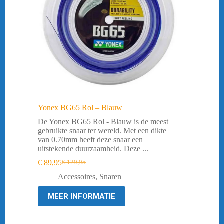
Yonex BG65 Rol – Blauw
De Yonex BG65 Rol - Blauw is de meest
gebruikte snaar ter wereld. Met een dikte
van 0.70mm heeft deze snaar een
uitstekende duurzaamheid. Deze ...
€
89,95
€
129,95
Oorspronkelijke
Huidige
prijs
prijs
Accessoires
,
Snaren
was:
is:
€ 129,95.
€ 89,95.
MEER INFORMATIE