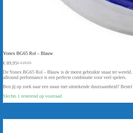
Yonex BG65 Rol – Blauw
€
89,95
€
129,95
Oorspronkelijke
Huidige
prijs
prijs
De Yonex BG65 Rol – Blauw is de meest gebruikte snaar ter wereld.
was:
is:
allround performance is een perfecte combinatie voor veel spelers.
€ 129,95.
€ 89,95.
Ben jij op zoek naar een snaar met uitstekende duurzaamheid? Beste
Slechts 1 resterend op voorraad