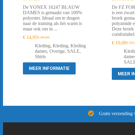
De YONEX 16247 BLAUW
De FZ FO
DAMES is gemaakt van 100%
is een zwart
polyester. Ideaal om te dragen
broek gema
naar de training als het warm is
polyamide e
maar ook om in ...
Deze broek z
comfortabel e
€
14,95
€
40,00
Oorspronkelijke
Huidige
€
10,00
€
39,
prijs
prijs
Oorsp
Huid
Kleding
,
Kleding
,
Kleding
was:
is:
prijs
prijs
dames
,
Overige
,
SALE
,
Kledi
€ 40,00.
€ 14,95.
was:
is:
Shirts
dame
€ 39,
€ 10,
SAL
MEER INFORMATIE
MEER I
Gratis verzending 