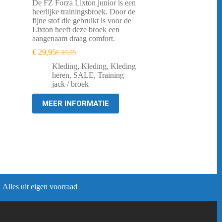
De FZ Forza Lixton junior is een
heerlijke trainingsbroek. Door de
fijne stof die gebruikt is voor de
Lixton heeft deze broek een
aangenaam draag comfort.
€
29,95
€
39,95
Oorspronkelijke
Huidige
prijs
prijs
Kleding
,
Kleding
,
Kleding
was:
is:
heren
,
SALE
,
Training
€ 39,95.
€ 29,95.
jack / broek
MEER INFORMATIE
Alles uit eigen voorraad