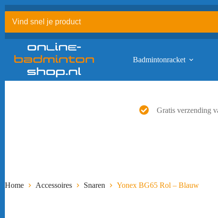
Ga
naar
de
inhoud
Badmintonracket
Gratis verzending v
Home
Accessoires
Snaren
Yonex BG65 Rol – Blauw