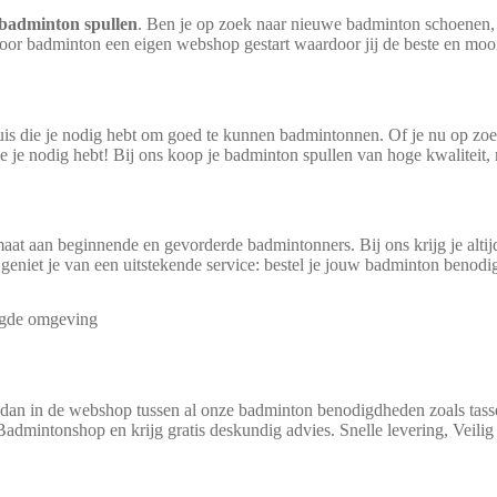
badminton spullen
. Ben je op zoek naar nieuwe badminton schoenen, 
 voor badminton een eigen webshop gestart waardoor jij de beste en moo
uis die je nodig hebt om goed te kunnen badmintonnen. Of je nu op zoek
e je nodig hebt! Bij ons koop je badminton spullen van hoge kwaliteit,
at aan beginnende en gevorderde badmintonners. Bij ons krijg je altijd
eniet je van een uitstekende service: bestel je jouw badminton benod
ligde omgeving
 dan in de webshop tussen al onze badminton benodigdheden zoals tassen
Badmintonshop en krijg gratis deskundig advies. Snelle levering, Veili