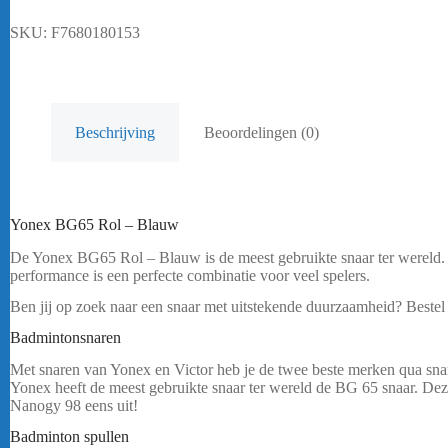
SKU:
F7680180153
Beschrijving
Beoordelingen (0)
Yonex BG65 Rol – Blauw
De Yonex BG65 Rol – Blauw is de meest gebruikte snaar ter wereld.
performance is een perfecte combinatie voor veel spelers.
Ben jij op zoek naar een snaar met uitstekende duurzaamheid? Best
Badmintonsnaren
Met snaren van Yonex en Victor heb je de twee beste merken qua snar
Yonex heeft de meest gebruikte snaar ter wereld de BG 65 snaar. Deze
Nanogy 98 eens uit!
Badminton spullen
Yonex BG65 Rol – Blauw