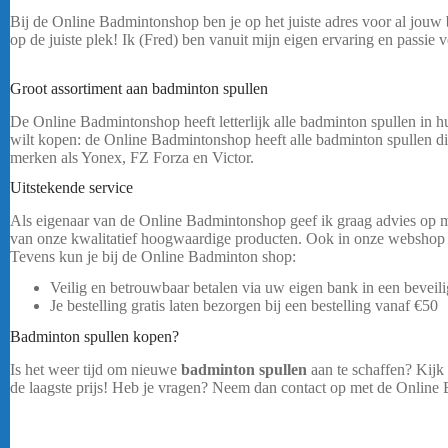
Bij de Online Badmintonshop ben je op het juiste adres voor al jouw
op de juiste plek! Ik (Fred) ben vanuit mijn eigen ervaring en passie
BG65 Rol – Blauw
Groot assortiment aan badminton spullen
De Online Badmintonshop heeft letterlijk alle badminton spullen in h
wilt kopen: de Online Badmintonshop heeft alle badminton spullen di
merken als Yonex, FZ Forza en Victor.
Uitstekende service
Yonex BG65 Rol – Blauw
Als eigenaar van de Online Badmintonshop geef ik graag advies op ma
van onze kwalitatief hoogwaardige producten. Ook in onze webshop g
Tevens kun je bij de Online Badminton shop:
Veilig en betrouwbaar betalen via uw eigen bank in een bevei
Je bestelling gratis laten bezorgen bij een bestelling vanaf €50
Badminton spullen kopen?
Is het weer tijd om nieuwe
badminton spullen
aan te schaffen? Kijk
de laagste prijs! Heb je vragen? Neem dan contact op met de Online 