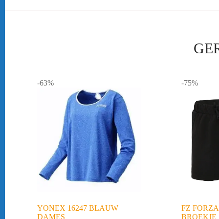
GE
-63%
-75%
YONEX 16247 BLAUW
FZ FORZ
DAMES
BROEKJE