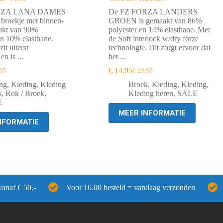
RZA LANA DAMES
De FZ FORZA LANDERS
 broekje met binnen-
GROEN is gemaakt van 86%
akt van 90%
polyester en 14% elasthane. Met
n 10% elasthane.
de Soft interlock w/dry forze
it uiterst
technologie. Dit zorgt ervoor dat
n is ...
het ...
€
14,95
95
€
29,95
ronkelijke
ige
Oorspronkelijke
Huidige
prijs
prijs
ng
,
Kleding
,
Kleding
Broek
,
Kleding
,
Kleding
,
was:
is:
s
,
Rok / Broek
,
Kleding heren
,
SALE
95.
00.
€ 29,95.
€ 14,95.
E
MEER INFORMATIE
NFORMATIE
vanaf € 50,-
Voor 16.00 besteld = vandaag verzonden