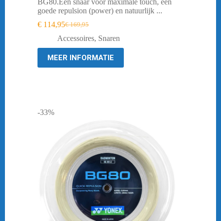
BG80.Een snaar voor maximale touch, een
goede repulsion (power) en natuurlijk ...
€
114,95
€
169,95
Oorspronkelijke
Huidige
prijs
prijs
Accessoires
,
Snaren
was:
is:
€ 169,95.
€ 114,95.
MEER INFORMATIE
-33%