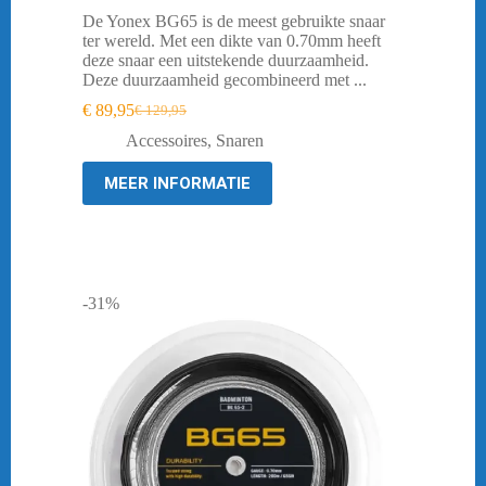
De Yonex BG65 is de meest gebruikte snaar
ter wereld. Met een dikte van 0.70mm heeft
deze snaar een uitstekende duurzaamheid.
Deze duurzaamheid gecombineerd met ...
€
89,95
€
129,95
Oorspronkelijke
Huidige
prijs
prijs
Accessoires
,
Snaren
was:
is:
€ 129,95.
€ 89,95.
MEER INFORMATIE
-31%