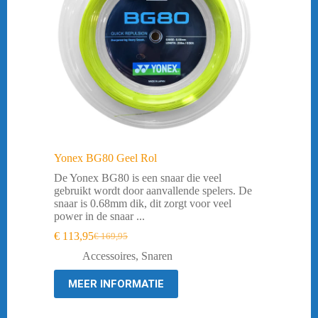
Yonex BG80 Geel Rol
De Yonex BG80 is een snaar die veel
gebruikt wordt door aanvallende spelers. De
snaar is 0.68mm dik, dit zorgt voor veel
power in de snaar ...
€
113,95
€
169,95
Oorspronkelijke
Huidige
prijs
prijs
Accessoires
,
Snaren
was:
is:
€ 169,95.
€ 113,95.
MEER INFORMATIE