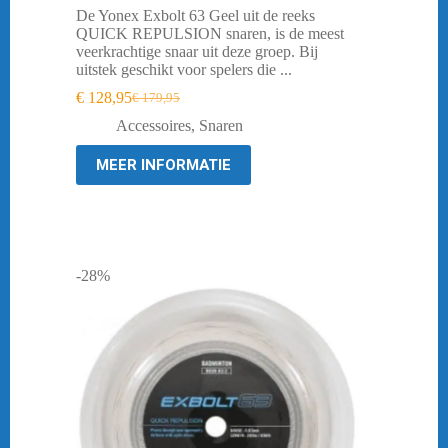
De Yonex Exbolt 63 Geel uit de reeks
QUICK REPULSION snaren, is de meest
veerkrachtige snaar uit deze groep. Bij
uitstek geschikt voor spelers die ...
€
128,95
€
179,95
Oorspronkelijke
Huidige
prijs
prijs
Accessoires
,
Snaren
was:
is:
€ 179,95.
€ 128,95.
MEER INFORMATIE
-28%