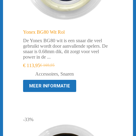
Yonex BG80 Wit Rol
De Yonex BG80 wit is een snaar die veel
gebruikt wordt door aanvallende spelers. De
snaar is 0.68mm dik, dit zorgt voor veel
power in de ...
€
113,95
€
169,95
Oorspronkelijke
Huidige
prijs
prijs
Accessoires
,
Snaren
was:
is:
€ 169,95.
€ 113,95.
MEER INFORMATIE
-33%