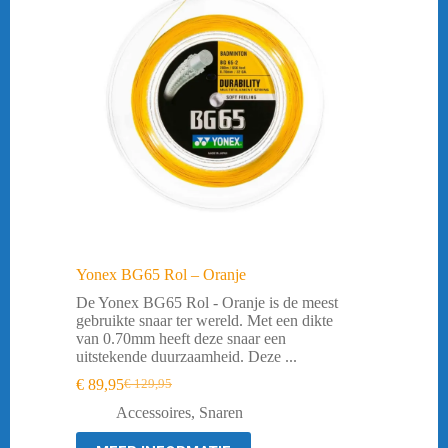
Yonex BG65 Rol – Oranje
De Yonex BG65 Rol - Oranje is de meest
gebruikte snaar ter wereld. Met een dikte
van 0.70mm heeft deze snaar een
uitstekende duurzaamheid. Deze ...
€
89,95
€
129,95
Oorspronkelijke
Huidige
prijs
prijs
Accessoires
,
Snaren
was:
is:
€ 129,95.
€ 89,95.