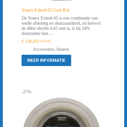
Yonex Exbolt 65 Geel Rol
De Yonex Exbolt 65 is een combinatie van
snelle afstoting en duurzaamheid, en hoewel
de dikte slechts 0,65 mm is, is hij 24%
duurzamer dan ...
€
130,95
€
179,95
Oorspronkelijke
Huidige
prijs
prijs
Accessoires
,
Snaren
was:
is:
€ 179,95.
€ 130,95.
MEER INFORMATIE
-27%