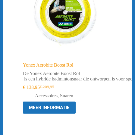
Yonex Aerobite Boost Rol
De Yonex Aerobite Boost Rol
is een hybride badmintonsnaar die ontworpen is voor spele
€
138,95
€
209,95
Oorspronkelijke
Huidige
prijs
prijs
Accessoires
,
Snaren
was:
is:
€ 209,95.
€ 138,95.
MEER INFORMATIE