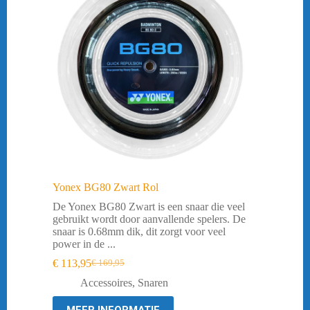
Yonex BG80 Zwart Rol
De Yonex BG80 Zwart is een snaar die veel
gebruikt wordt door aanvallende spelers. De
snaar is 0.68mm dik, dit zorgt voor veel
power in de ...
€
113,95
€
169,95
Oorspronkelijke
Huidige
prijs
prijs
Accessoires
,
Snaren
was:
is:
€ 169,95.
€ 113,95.
MEER INFORMATIE