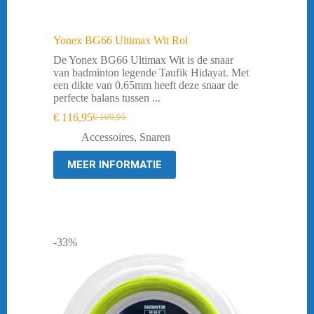
Yonex BG66 Ultimax Wit Rol
De Yonex BG66 Ultimax Wit is de snaar
van badminton legende Taufik Hidayat. Met
een dikte van 0.65mm heeft deze snaar de
perfecte balans tussen ...
€
116,95
€
169,95
Oorspronkelijke
Huidige
prijs
prijs
Accessoires
,
Snaren
was:
is:
€ 169,95.
€ 116,95.
MEER INFORMATIE
-33%