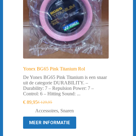
Yonex BG65 Pink Titanium Rol
De Yonex BG65 Pink Titanium is een snaar
uit de categorie DURABILITY. –
Durability: 7 – Repulsion Power: 7 –
Control: 6 – Hitting Sound: ...
€
89,95
€
129,95
Oorspronkelijke
Huidige
prijs
prijs
Accessoires
,
Snaren
was:
is:
€ 129,95.
€ 89,95.
MEER INFORMATIE