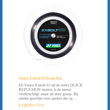
Yonex Exbolt 63 Zwart Rol
De Yonex Exbolt 63 uit de reeks QUICK
REPULSION snaren, is de meest
veerkrachtige snaar uit deze groep. Bij
uitstek geschikt voor spelers die op ...
€
128,95
€
179,95
Oorspronkelijke
Huidige