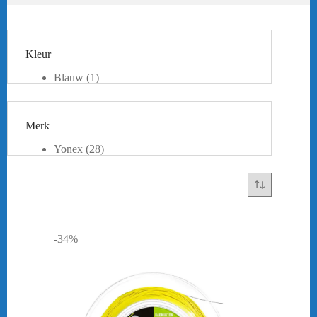
Kleur
Blauw
(1)
Geel
(7)
Lime
(2)
Oranje
(1)
Merk
Rood
(2)
Roze
(1)
Yonex
(28)
Wit
(9)
Zwart
(5)
Turquoise
(1)
-34%