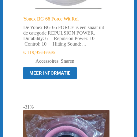
Yonex BG 66 Force Wit Rol
De Yonex BG 66 FORCE is een snaar uit
de categorie REPULSION POWER.
Durability: 6 Repulsion Power: 10
Control: 10 Hitting Sound: ...
€
119,95
€
179,95
Oorspronkelijke
Huidige
prijs
prijs
Accessoires
,
Snaren
was:
is:
€ 179,95.
€ 119,95.
MEER INFORMATIE
-31%