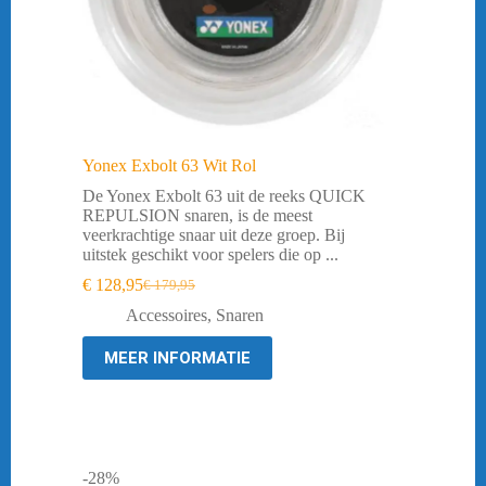
Yonex Exbolt 63 Wit Rol
De Yonex Exbolt 63 uit de reeks QUICK
REPULSION snaren, is de meest
veerkrachtige snaar uit deze groep. Bij
uitstek geschikt voor spelers die op ...
€
128,95
€
179,95
Oorspronkelijke
Huidige
prijs
prijs
Accessoires
,
Snaren
was:
is:
€ 179,95.
€ 128,95.
MEER INFORMATIE
-28%