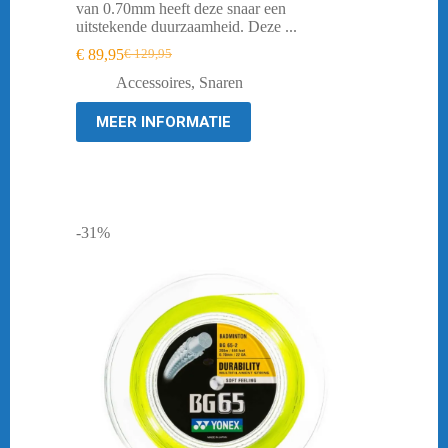
van 0.70mm heeft deze snaar een
uitstekende duurzaamheid. Deze ...
€
89,95
€
129,95
Oorspronkelijke
Huidige
prijs
prijs
Accessoires
,
Snaren
was:
is:
€ 129,95.
€ 89,95.
MEER INFORMATIE
-31%