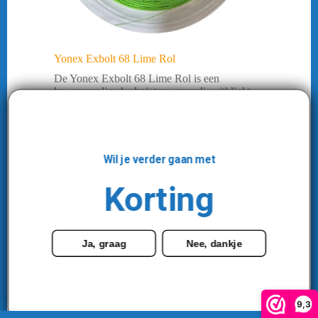
Yonex Exbolt 68 Lime Rol
De Yonex Exbolt 68 Lime Rol is een
hoogwaardige badminton snaar die uitblinkt
in snelheid, controle en duurzaamheid.
Dankzij de innovatieve Forged Fiber-
technologie biedt deze ...
€
136,95
€
179,95
Oorspronkelijke
Huidige
Wil je verder gaan met
prijs
prijs
Accessoires
,
Snaren
Korting
was:
is:
€ 179,95.
€ 136,95.
MEER INFORMATIE
Ja, graag
Nee, dankje
-24%
9,3