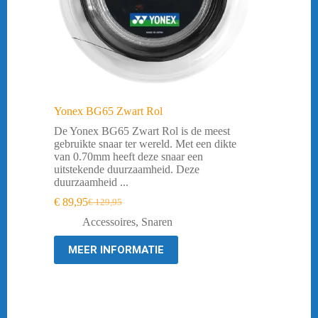
Yonex BG65 Zwart Rol
De Yonex BG65 Zwart Rol is de meest
gebruikte snaar ter wereld. Met een dikte
van 0.70mm heeft deze snaar een
uitstekende duurzaamheid. Deze
duurzaamheid ...
€
89,95
€
129,95
Oorspronkelijke
Huidige
prijs
prijs
Accessoires
,
Snaren
was:
is:
€ 129,95.
€ 89,95.
MEER INFORMATIE