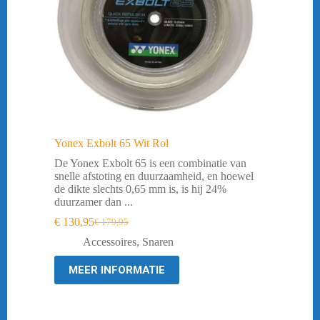
Yonex Exbolt 65 Wit Rol
De Yonex Exbolt 65 is een combinatie van
snelle afstoting en duurzaamheid, en hoewel
de dikte slechts 0,65 mm is, is hij 24%
duurzamer dan ...
€
130,95
€
179,95
Oorspronkelijke
Huidige
prijs
prijs
Accessoires
,
Snaren
was:
is:
€ 179,95.
€ 130,95.
MEER INFORMATIE