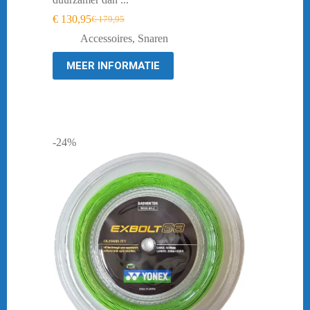
€
130,95
€
179,95
Oorspronkelijke
Huidige
prijs
prijs
Accessoires
,
Snaren
was:
is:
€ 179,95.
€ 130,95.
MEER INFORMATIE
-24%