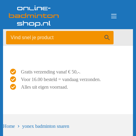
Ga
naar
de
inhoud
Gratis verzending vanaf € 50,-.
Voor 16.00 besteld = vandaag verzonden.
Alles uit eigen voorraad.
Home
yonex badminton snaren