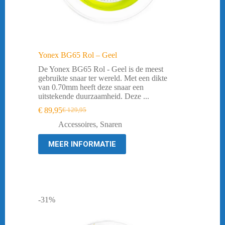
Yonex BG65 Rol – Geel
De Yonex BG65 Rol - Geel is de meest
gebruikte snaar ter wereld. Met een dikte
van 0.70mm heeft deze snaar een
uitstekende duurzaamheid. Deze ...
€
89,95
€
129,95
Oorspronkelijke
Huidige
prijs
prijs
Accessoires
,
Snaren
was:
is:
€ 129,95.
€ 89,95.
MEER INFORMATIE
-31%