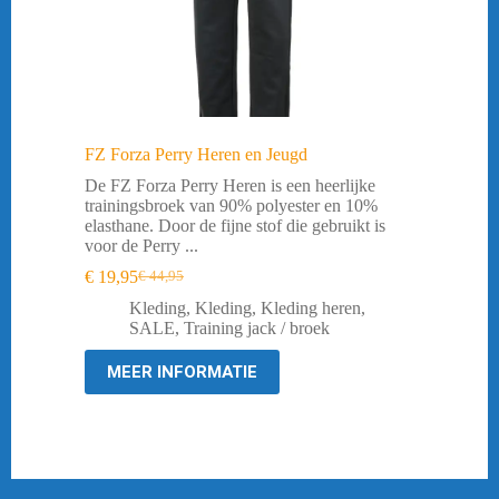
FZ Forza Perry Heren en Jeugd
De FZ Forza Perry Heren is een heerlijke
trainingsbroek van 90% polyester en 10%
elasthane. Door de fijne stof die gebruikt is
voor de Perry ...
€
19,95
€
44,95
Oorspronkelijke
Huidige
prijs
prijs
Kleding
,
Kleding
,
Kleding heren
,
was:
is:
SALE
,
Training jack / broek
€ 44,95.
€ 19,95.
MEER INFORMATIE