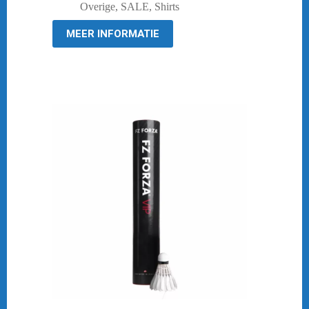
was:
is:
Overige
,
SALE
,
Shirts
€ 39,95.
€ 19,95.
MEER INFORMATIE