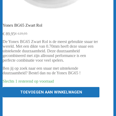
Yonex BG65 Zwart Rol
€
89,95
€
129,95
Oorspronkelijke
Huidige
prijs
prijs
De Yonex BG65 Zwart Rol is de meest gebruikte snaar ter
was:
is:
wereld. Met een dikte van 0.70mm heeft deze snaar een
€ 129,95.
€ 89,95.
uitstekende duurzaamheid. Deze duurzaamheid
gecombineerd met zijn allround performance is een
perfecte combinatie voor veel spelers.
Ben jij op zoek naar een snaar met uitstekende
duurzaamheid? Bestel dan nu de Yonex BG65 !
Slechts 1 resterend op voorraad
TOEVOEGEN AAN WINKELWAGEN