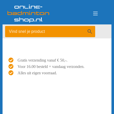
Ga
naar
de
inhoud
Gratis verzending vanaf € 50,-.
Voor 16.00 besteld = vandaag verzonden.
Alles uit eigen voorraad.