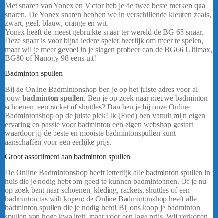
Met snaren van Yonex en Victor heb je de twee beste merken qua
snaren. De Yonex snaren hebben we in verschillende kleuren zoals,
zwart, geel, blauw, orange en wit.
…..
Yonex heeft de meest gebruikte snaar ter wereld de BG 65 snaar.
Deze snaar is voor bijna iedere speler heerlijk om meer te spelen,
maar wil je meer gevoel in je slagen probeer dan de BG66 Ultimax,
BG80 of Nanogy 98 eens uit!
Badminton spullen
Yonex BG65 Zwart Rol
Bij de Online Badmintonshop ben je op het juiste adres voor al
jouw
badminton spullen
. Ben je op zoek naar nieuwe badminton
schoenen, een racket of shuttles? Dan ben je bij onze Online
Badmintonshop op de juiste plek! Ik (Fred) ben vanuit mijn eigen
ervaring en passie voor badminton een eigen webshop gestart
waardoor jij de beste en mooiste badmintonspullen kunt
aanschaffen voor een eerlijke prijs.
Yonex BG65 Zwart Rol
Groot assortiment aan badminton spullen
De Online Badmintonshop heeft letterlijk alle badminton spullen in
huis die je nodig hebt om goed te kunnen badmintonnen. Of je nu
op zoek bent naar schoenen, kleding, rackets, shuttles of een
badminton tas wilt kopen: de Online Badmintonshop heeft alle
badminton spullen die je nodig hebt! Bij ons koop je badminton
spullen van hoge kwaliteit, maar voor een lage prijs. Wij verkopen