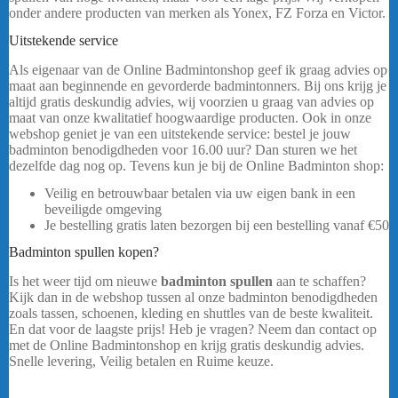
onder andere producten van merken als Yonex, FZ Forza en Victor.
Uitstekende service
Yonex BG65 Zwart Rol
Als eigenaar van de Online Badmintonshop geef ik graag advies op
maat aan beginnende en gevorderde badmintonners. Bij ons krijg je
altijd gratis deskundig advies, wij voorzien u graag van advies op
maat van onze kwalitatief hoogwaardige producten. Ook in onze
webshop geniet je van een uitstekende service: bestel je jouw
badminton benodigdheden voor 16.00 uur? Dan sturen we het
dezelfde dag nog op. Tevens kun je bij de Online Badminton shop:
Veilig en betrouwbaar betalen via uw eigen bank in een
beveiligde omgeving
Je bestelling gratis laten bezorgen bij een bestelling vanaf €50
Badminton spullen kopen?
Is het weer tijd om nieuwe
badminton spullen
aan te schaffen?
Kijk dan in de webshop tussen al onze badminton benodigdheden
zoals tassen, schoenen, kleding en shuttles van de beste kwaliteit.
En dat voor de laagste prijs! Heb je vragen? Neem dan contact op
met de Online Badmintonshop en krijg gratis deskundig advies.
Snelle levering, Veilig betalen en Ruime keuze.
…..