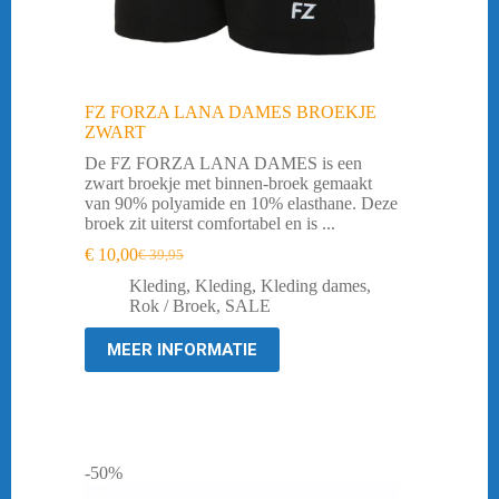
FZ FORZA LANA DAMES BROEKJE
ZWART
De FZ FORZA LANA DAMES is een
zwart broekje met binnen-broek gemaakt
van 90% polyamide en 10% elasthane. Deze
broek zit uiterst comfortabel en is ...
€
10,00
€
39,95
Oorspronkelijke
Huidige
prijs
prijs
Kleding
,
Kleding
,
Kleding dames
,
was:
is:
Rok / Broek
,
SALE
€ 39,95.
€ 10,00.
MEER INFORMATIE
-50%